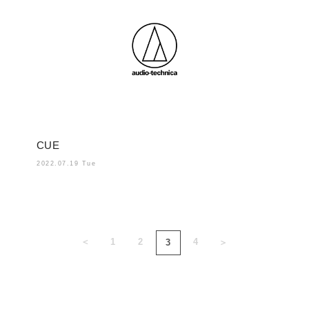
CUE
2022.07.19 Tue
＜
1
2
4
3
＞