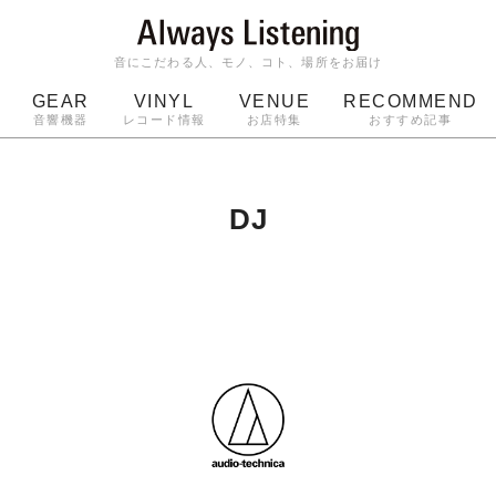
音にこだわる人、モノ、コト、場所をお届け
GEAR
VINYL
VENUE
RECOMMEND
音響機器
レコード情報
お店特集
おすすめ記事
スピーカー
ジャケット
bluetooth
アルバム
ッジ
マイク
ターンテーブル
Audio-Technica
DJ