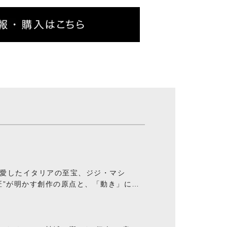
愛したイタリアの至宝、ジジ・マシ
匠”が明かす創作の原点と、「動き」に満