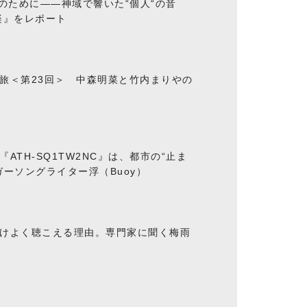
“のために――神域で響いた“個人“の音
楽』をレポート
旅＜第23回＞ 中森明菜と竹内まりやの
ATH-SQ1TW2NC』は、都市の“止ま
ーソングライター浮（Buoy）
けよく聴こえる理由。専門家に聞く梅雨