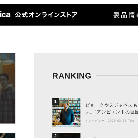
RANKING
1
ビョークやヌジャベスも
ン。“アンビエントの巨
ちた最新作の背景
インタビュー
｜
2026.05.28 Thu
2