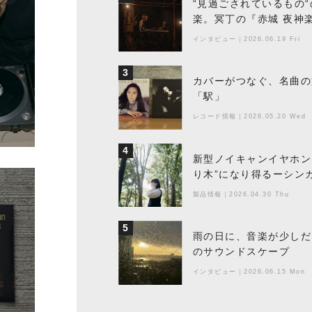
“見過ごされているもの
楽。冥丁の『赤城 夜神
インタビュー
｜
2026.06.19 Fri
3
カバーがつなぐ、名曲の
「駅」
レコード情報
｜
2026.05.20 Wed
4
新型ノイキャンイヤホン『
り木”になり得るーシンガ
製品情報
｜
2026.04.30 Thu
5
雨の日に、音楽が少しだ
のサウンドスケープ
インタビュー
｜
2026.06.15 Mon