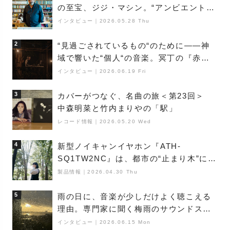
の至宝、ジジ・マシン。“アンビエントの
巨匠”が明かす創作の原点と、「動き」に
インタビュー
｜
2026.05.28 Thu
満ちた最新作の背景
2
“見過ごされているもの“のために――神
域で響いた“個人“の音楽。冥丁の『赤城
夜神楽』をレポート
インタビュー
｜
2026.06.19 Fri
3
カバーがつなぐ、名曲の旅＜第23回＞
中森明菜と竹内まりやの「駅」
レコード情報
｜
2026.05.20 Wed
4
新型ノイキャンイヤホン『ATH-
SQ1TW2NC』は、都市の“止まり木”にな
り得るーシンガーソングライター浮
製品情報
｜
2026.04.30 Thu
（Buoy）
5
雨の日に、音楽が少しだけよく聴こえる
理由。専門家に聞く梅雨のサウンドス
ケープ
インタビュー
｜
2026.06.15 Mon