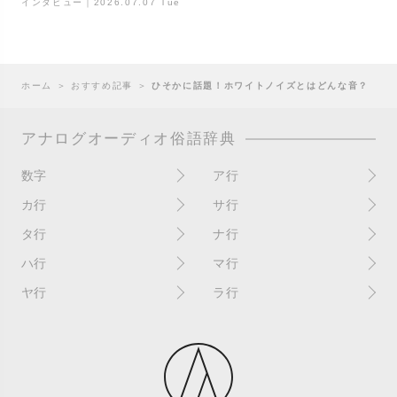
インタビュー｜2026.07.07 Tue
ホーム
＞
おすすめ記事
＞
ひそかに話題！ホワイトノイズとはどんな音？
アナログオーディオ俗語辞典
数字
ア行
10インチ
RPM(33,45)
カ行
サ行
12インチシングル
アイソレーター
書き込み
サイン
タ行
ナ行
4チャンネル
赤盤
歌詞カード
サンプラー
ターンテーブル
アセテート盤
2枚使い
ハ行
マ行
歌詞記載ジャケット
CDJ
ダイカット
頭出し
New（レコードコンディショ
ガチャ盤
ハウリング
シールド盤
マスターテンポ
ン）
ヤ行
ラ行
ダイナフレックス
EPアダプター
カットアウト
剥がれ
重量盤
マスターボリューム
New（カバーコンディショ
ダブルジャケット
汚れ
EPレコード
ライナー / ライナーノーツ
ン）
カットイン
バックスピン
シュリンク / シュリンク付き
マスタリング
チャンネル
イコライザー / EQ
ラッカー盤
角折れ / 角潰れ
パテントスリーブ
シュリンク残存
マトリックス番号
チリノイズ
インシュレーター
リイシュー / 再発
壁（壁レコ）
バトルDJ
白盤
未開封
テープ
インナースリーブ
リミックス
紙ジャケ
バトルブレイクス
針圧
ミキサー
DJコントローラー
ウォーターダメージ
ループ