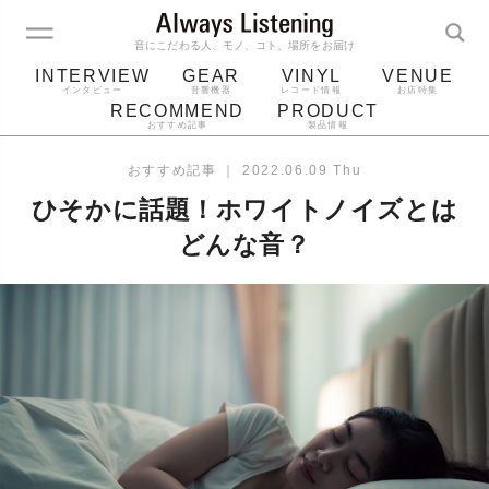
音にこだわる人、モノ、コト、場所をお届け
INTERVIEW
GEAR
VINYL
VENUE
インタビュー
音響機器
レコード情報
お店特集
RECOMMEND
PRODUCT
おすすめ記事
製品情報
レコード
プレーヤー
音質
スピーカー
おすすめ記事
｜
2022.06.09 Thu
ジャケット
bluetooth
アルバム
ひそかに話題！ホワイトノイズとは
レコード針
どんな音？