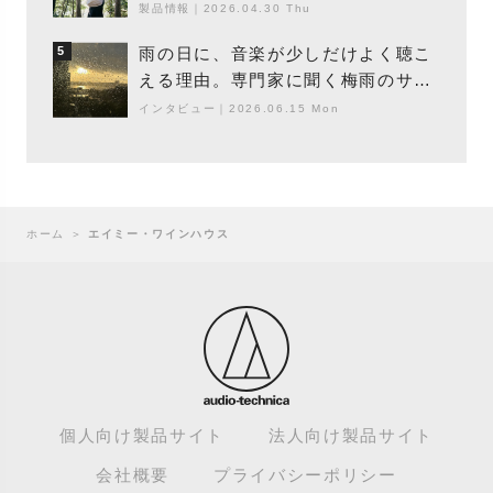
木”になり得るーシンガーソングライ
製品情報
｜
2026.04.30 Thu
ター浮（Buoy）
雨の日に、音楽が少しだけよく聴こ
5
える理由。専門家に聞く梅雨のサウ
ンドスケープ
インタビュー
｜
2026.06.15 Mon
ホーム
＞
エイミー・ワインハウス
個人向け製品サイト
法人向け製品サイト
会社概要
プライバシーポリシー