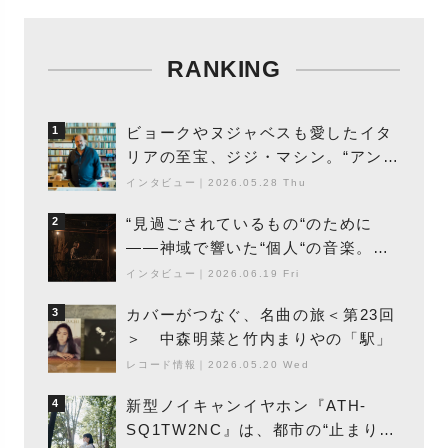
RANKING
ビョークやヌジャベスも愛したイタ
1
リアの至宝、ジジ・マシン。“アンビ
エントの巨匠”が明かす創作の原点
インタビュー
｜
2026.05.28 Thu
と、「動き」に満ちた最新作の背景
“見過ごされているもの“のために
2
――神域で響いた“個人“の音楽。冥
丁の『赤城 夜神楽』をレポート
インタビュー
｜
2026.06.19 Fri
カバーがつなぐ、名曲の旅＜第23回
3
＞ 中森明菜と竹内まりやの「駅」
レコード情報
｜
2026.05.20 Wed
新型ノイキャンイヤホン『ATH-
4
SQ1TW2NC』は、都市の“止まり