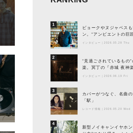
1
ビョークやヌジャベスも
ン。“アンビエントの巨
ちた最新作の背景
インタビュー
｜
2026.05.28 Thu
2
“見過ごされているもの
楽。冥丁の『赤城 夜神
インタビュー
｜
2026.06.19 Fri
3
カバーがつなぐ、名曲の
「駅」
レコード情報
｜
2026.05.20 Wed
4
新型ノイキャンイヤホン『