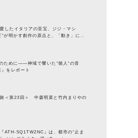
愛したイタリアの至宝、ジジ・マシ
匠”が明かす創作の原点と、「動き」に満
“のために――神域で響いた“個人“の音
楽』をレポート
旅＜第23回＞ 中森明菜と竹内まりやの
ATH-SQ1TW2NC』は、都市の“止ま