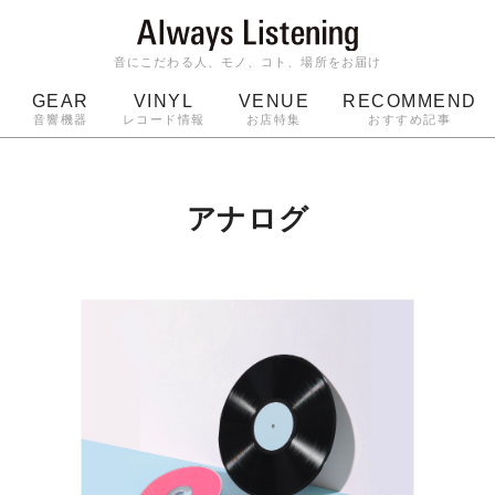
音にこだわる人、モノ、コト、場所をお届け
GEAR
VINYL
VENUE
RECOMMEND
音響機器
レコード情報
お店特集
おすすめ記事
スピーカー
ジャケット
bluetooth
アルバム
ッジ
マイク
ターンテーブル
Audio-Technica
アナログ