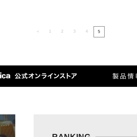
＜
1
2
3
4
5
RANKING