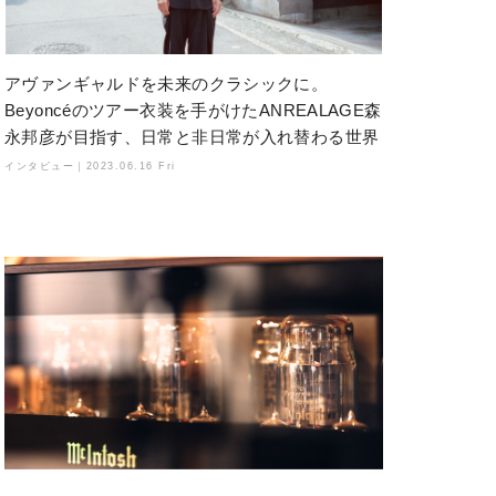
アヴァンギャルドを未来のクラシックに。
Beyoncéのツアー衣装を手がけたANREALAGE森
永邦彦が目指す、日常と非日常が入れ替わる世界
インタビュー｜
2023.06.16 Fri