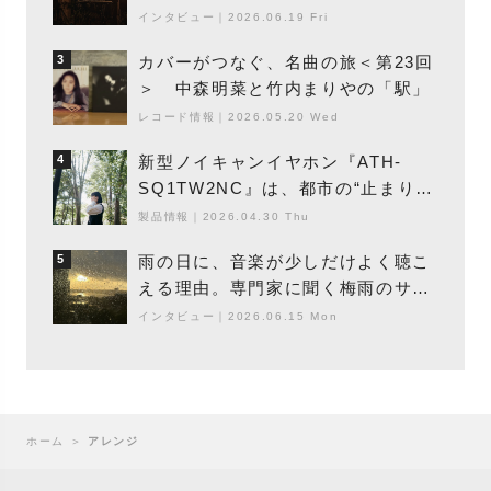
丁の『赤城 夜神楽』をレポート
インタビュー
｜
2026.06.19 Fri
カバーがつなぐ、名曲の旅＜第23回
3
＞ 中森明菜と竹内まりやの「駅」
レコード情報
｜
2026.05.20 Wed
新型ノイキャンイヤホン『ATH-
4
SQ1TW2NC』は、都市の“止まり
木”になり得るーシンガーソングライ
製品情報
｜
2026.04.30 Thu
ター浮（Buoy）
雨の日に、音楽が少しだけよく聴こ
5
える理由。専門家に聞く梅雨のサウ
ンドスケープ
インタビュー
｜
2026.06.15 Mon
ホーム
＞
アレンジ