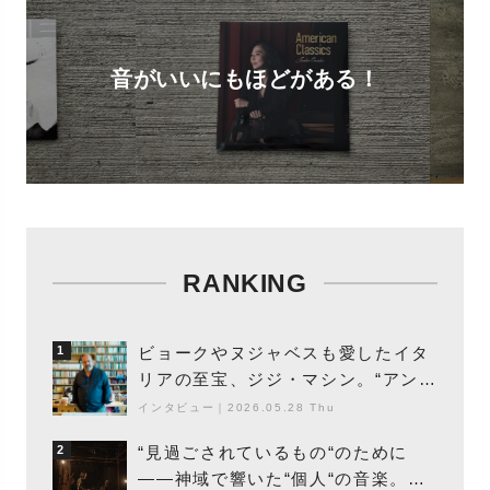
音がいいにもほどがある！
RANKING
ビョークやヌジャベスも愛したイタ
1
リアの至宝、ジジ・マシン。“アンビ
エントの巨匠”が明かす創作の原点
インタビュー
｜
2026.05.28 Thu
と、「動き」に満ちた最新作の背景
“見過ごされているもの“のために
2
――神域で響いた“個人“の音楽。冥