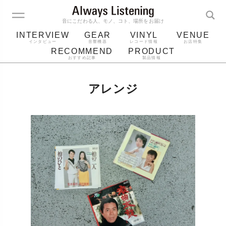
音にこだわる人、モノ、コト、場所をお届け
INTERVIEW
GEAR
VINYL
VENUE
インタビュー
音響機器
レコード情報
お店特集
RECOMMEND
PRODUCT
おすすめ記事
製品情報
レコード
プレーヤー
音質
スピーカー
アレンジ
ジャケット
bluetooth
アルバム
レコード針