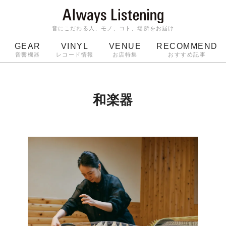
音にこだわる人、モノ、コト、場所をお届け
GEAR
VINYL
VENUE
RECOMMEND
音響機器
レコード情報
お店特集
おすすめ記事
スピーカー
ジャケット
bluetooth
アルバム
ッジ
マイク
ターンテーブル
Audio-Technica
和楽器