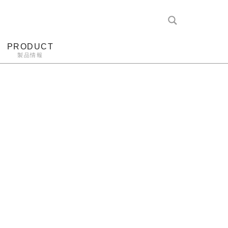
PRODUCT
製品情報
レコード針
ヘッドホン
アンプ
アナログ