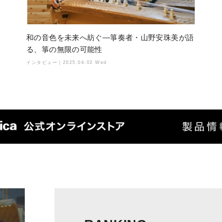
和の音色を未来へ紡ぐ—箏奏者・山野安珠美が語
る、箏の無限の可能性
インタビュー｜
2025.04.02 Wed