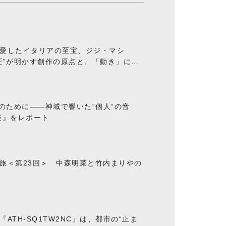
愛したイタリアの至宝、ジジ・マシ
匠”が明かす創作の原点と、「動き」に満
“のために――神域で響いた“個人“の音
楽』をレポート
旅＜第23回＞ 中森明菜と竹内まりやの
ATH-SQ1TW2NC』は、都市の“止ま