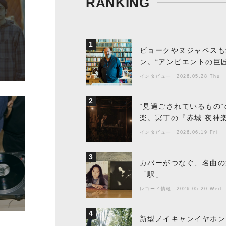
RANKING
1
ビョークやヌジャベスも
ン。“アンビエントの巨
ちた最新作の背景
インタビュー
｜
2026.05.28 Thu
2
“見過ごされているもの
楽。冥丁の『赤城 夜神
インタビュー
｜
2026.06.19 Fri
3
カバーがつなぐ、名曲の
「駅」
レコード情報
｜
2026.05.20 Wed
4
新型ノイキャンイヤホン『