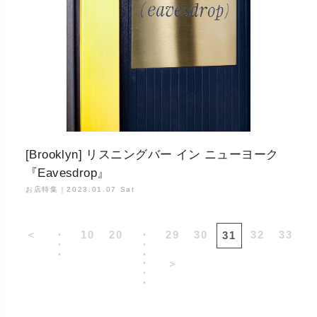
[Brooklyn] リスニングバー イン ニューヨーク
『Eavesdrop』
お店特集｜
2023.01.07 Sat
＜
・
10
20
・
29
30
32
33
31
・
・
・
・
・
＞
・
・