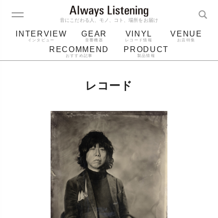
音にこだわる人、モノ、コト、場所をお届け
INTERVIEW
GEAR
VINYL
VENUE
インタビュー
音響機器
レコード情報
お店特集
RECOMMEND
PRODUCT
おすすめ記事
製品情報
レコード
プレーヤー
音質
スピーカー
レコード
ジャケット
bluetooth
アルバム
レコード針