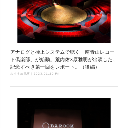
アナログと極上システムで聴く「南青山レコー
ド倶楽部」が始動。荒内佑×原雅明が出演した、
記念すべき第一回をレポート。（後編）
おすすめ記事｜
2023.01.20 Fri