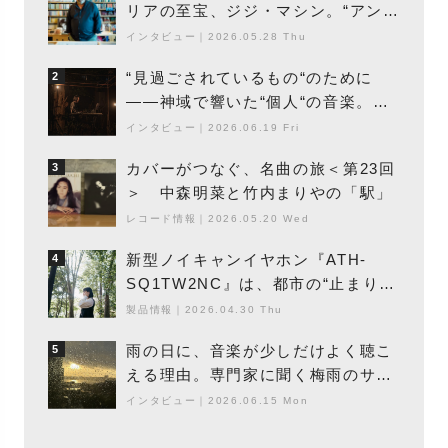
リアの至宝、ジジ・マシン。“アンビ
エントの巨匠”が明かす創作の原点
インタビュー
｜
2026.05.28 Thu
と、「動き」に満ちた最新作の背景
“見過ごされているもの“のために
2
――神域で響いた“個人“の音楽。冥
丁の『赤城 夜神楽』をレポート
インタビュー
｜
2026.06.19 Fri
カバーがつなぐ、名曲の旅＜第23回
3
＞ 中森明菜と竹内まりやの「駅」
レコード情報
｜
2026.05.20 Wed
新型ノイキャンイヤホン『ATH-
4
SQ1TW2NC』は、都市の“止まり
木”になり得るーシンガーソングライ
製品情報
｜
2026.04.30 Thu
ター浮（Buoy）
雨の日に、音楽が少しだけよく聴こ
5
える理由。専門家に聞く梅雨のサウ
ンドスケープ
インタビュー
｜
2026.06.15 Mon