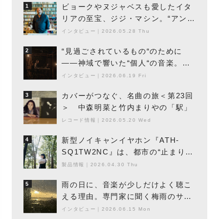
ビョークやヌジャベスも愛したイタ
1
リアの至宝、ジジ・マシン。“アンビ
エントの巨匠”が明かす創作の原点
インタビュー
｜
2026.05.28 Thu
と、「動き」に満ちた最新作の背景
“見過ごされているもの“のために
2
――神域で響いた“個人“の音楽。冥
丁の『赤城 夜神楽』をレポート
インタビュー
｜
2026.06.19 Fri
カバーがつなぐ、名曲の旅＜第23回
3
＞ 中森明菜と竹内まりやの「駅」
レコード情報
｜
2026.05.20 Wed
新型ノイキャンイヤホン『ATH-
4
SQ1TW2NC』は、都市の“止まり
木”になり得るーシンガーソングライ
製品情報
｜
2026.04.30 Thu
ター浮（Buoy）
雨の日に、音楽が少しだけよく聴こ
5
える理由。専門家に聞く梅雨のサウ
ンドスケープ
インタビュー
｜
2026.06.15 Mon