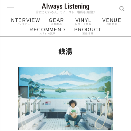
音にこだわる人、モノ、コト、場所をお届け
INTERVIEW
GEAR
VINYL
VENUE
インタビュー
音響機器
レコード情報
お店特集
RECOMMEND
PRODUCT
おすすめ記事
製品情報
レコード
プレーヤー
音質
スピーカー
銭湯
ジャケット
bluetooth
アルバム
レコード針