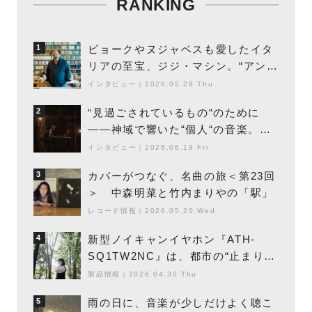
RANKING
ビョークやヌジャベスも愛したイタ
1
リアの至宝、ジジ・マシン。“アンビ
エントの巨匠”が明かす創作の原点
インタビュー
｜
2026.05.28 Thu
と、「動き」に満ちた最新作の背景
“見過ごされているもの“のために
2
――神域で響いた“個人“の音楽。冥
丁の『赤城 夜神楽』をレポート
インタビュー
｜
2026.06.19 Fri
カバーがつなぐ、名曲の旅＜第23回
3
＞ 中森明菜と竹内まりやの「駅」
レコード情報
｜
2026.05.20 Wed
新型ノイキャンイヤホン『ATH-
4
SQ1TW2NC』は、都市の“止まり
木”になり得るーシンガーソングライ
製品情報
｜
2026.04.30 Thu
ター浮（Buoy）
雨の日に、音楽が少しだけよく聴こ
5