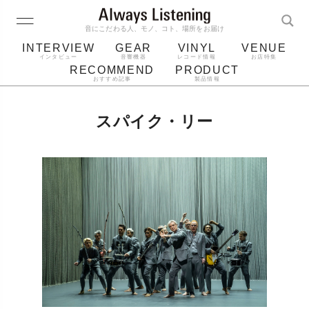
音にこだわる人、モノ、コト、場所をお届け
INTERVIEW
GEAR
VINYL
VENUE
インタビュー
音響機器
レコード情報
お店特集
RECOMMEND
PRODUCT
おすすめ記事
製品情報
レコード
プレーヤー
音質
スピーカー
スパイク・リー
ジャケット
bluetooth
アルバム
レコード針