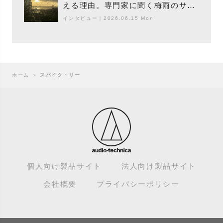
える理由。専門家に聞く梅雨のサウ
ンドスケープ
インタビュー
｜
2026.06.15 Mon
ホーム
＞
スパイク・リー
個人向け製品サイト
法人向け製品サイト
会社概要
プライバシーポリシー