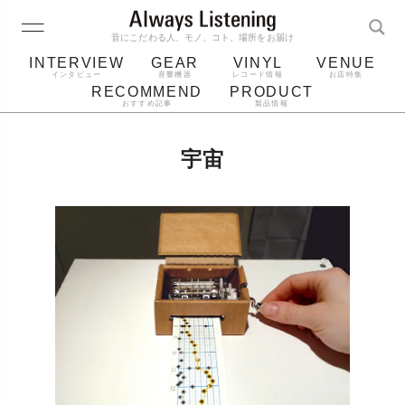
音にこだわる人、モノ、コト、場所をお届け
INTERVIEW
GEAR
VINYL
VENUE
インタビュー
音響機器
レコード情報
お店特集
RECOMMEND
PRODUCT
おすすめ記事
製品情報
レコード
プレーヤー
音質
スピーカー
宇宙
ジャケット
bluetooth
アルバム
レコード針