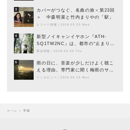
カバーがつなぐ、名曲の旅＜第23回
3
＞ 中森明菜と竹内まりやの「駅」
レコード情報
｜
2026.05.20 Wed
新型ノイキャンイヤホン『ATH-
4
SQ1TW2NC』は、都市の“止まり
木”になり得るーシンガーソングライ
製品情報
｜
2026.04.30 Thu
ター浮（Buoy）
雨の日に、音楽が少しだけよく聴こ
5
える理由。専門家に聞く梅雨のサウ
ンドスケープ
インタビュー
｜
2026.06.15 Mon
ホーム
＞
宇宙