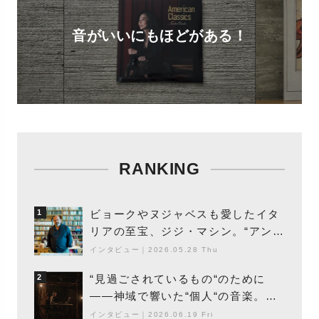
音がいいにもほどがある！
RANKING
ビョークやヌジャベスも愛したイタ
1
リアの至宝、ジジ・マシン。“アンビ
エントの巨匠”が明かす創作の原点
インタビュー
｜
2026.05.28 Thu
と、「動き」に満ちた最新作の背景
“見過ごされているもの“のために
2
――神域で響いた“個人“の音楽。冥
丁の『赤城 夜神楽』をレポート
インタビュー
｜
2026.06.19 Fri