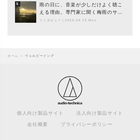
雨の日に、音楽が少しだけよく聴こ
5
える理由。専門家に聞く梅雨のサウ
ンドスケープ
インタビュー
｜
2026.06.15 Mon
ホーム
＞
ウェルビーイング
個人向け製品サイト
法人向け製品サイト
会社概要
プライバシーポリシー