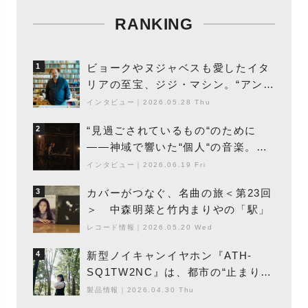
RANKING
ビョークやヌジャベスも愛したイタ
1
リアの至宝、ジジ・マシン。“アンビ
エントの巨匠”が明かす創作の原点
インタビュー
｜
2026.05.28 Thu
と、「動き」に満ちた最新作の背景
“見過ごされているもの“のために
2
――神域で響いた“個人“の音楽。冥
丁の『赤城 夜神楽』をレポート
インタビュー
｜
2026.06.19 Fri
カバーがつなぐ、名曲の旅＜第23回
3
＞ 中森明菜と竹内まりやの「駅」
レコード情報
｜
2026.05.20 Wed
新型ノイキャンイヤホン『ATH-
4
SQ1TW2NC』は、都市の“止まり
木”になり得るーシンガーソングライ
製品情報
｜
2026.04.30 Thu
ター浮（Buoy）