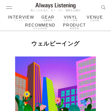
音にこだわる人、モノ、コト、場所をお届け
INTERVIEW
GEAR
VINYL
VENUE
インタビュー
音響機器
レコード情報
お店特集
RECOMMEND
PRODUCT
おすすめ記事
製品情報
レコード
プレーヤー
音質
スピーカー
ウェルビーイング
ジャケット
bluetooth
アルバム
レコード針