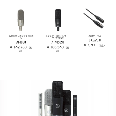
双指向性リボンマイクロホ
ステレオ・コンデンサー・
XLRケーブル
ン
マイクロホン
BX9a/3.0
AT4080
AT4050ST
¥ 7,700
（税込）
¥ 142,780
¥ 186,340
（税
（税
込）
込）