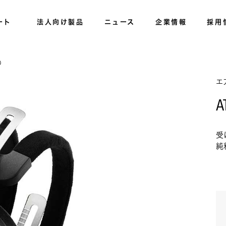
ート
法人向け製品
ニュース
企業情報
採用
0
エ
A
受
純