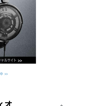
開中
 >>
ィオ