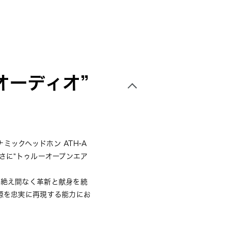
オーディオ”
ックヘッドホン ATH-A
さに“トゥルーオープンエア
、絶え間なく⾰新と献⾝を続
源を忠実に再現する能⼒にお