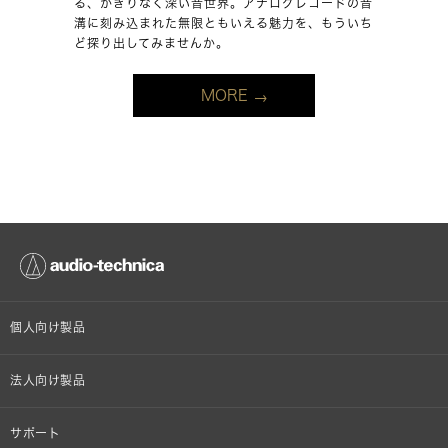
る、かぎりなく深い音世界。アナログレコードの音
溝に刻み込まれた無限ともいえる魅力を、もういち
ど探り出してみませんか。
MORE
個人向け製品
オンラインストア限定
法人向け製品
ヘッドホン
設備音響機器
サポート