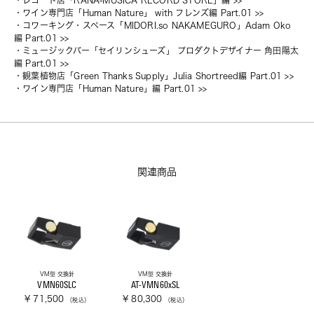
・
レコード店「RANA-MUSICA RECORD STORE」編
 >>
・
ワイン専門店「Human Nature」 with フレンズ編 Part.01
 >>
・
コワーキング・スペース「MIDORI.so NAKAMEGURO」Adam Oko 
編 Part.01
 >>
・
ミュージックバー「セイリンシューズ」 プロダクトデザイナー 角田陽太
編 Part.01
 >>
・
観葉植物店「Green Thanks Supply」Julia Shortreed編 Part.01
 >>
・
ワイン専門店「Human Nature」編 Part.01
 >>
関連商品
VM型 交換針
VM型 交換針
VMN60SLC
AT-VMN60xSL
¥ 71,500
¥ 80,300
（税込）
（税込）