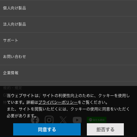
個人向け製品
オンラインストア限定
法人向け製品
ヘッドホン
設備音響機器
サポート
イヤホン
カラオケ機器製品
個人向け製品サポート
お問い合わせ
マイクロホン
産業用クリーニング製品
法人向け製品サポート
その他、メディア 取材関連等のお問い合わせ
企業情報
アナログ
OEM/ODM
Global Support
株式会社オーディオテクニカ
規約・規定
AVアクセサリー
半導体レーザー応用製品
GDPRプライバシーポリシー
当ウェブサイトは、サイトの利便性向上のために、クッキーを使用し
採用情報
ています。詳細は
プライバシーポリシー
をご覧ください。
特定商取引に関する法律に基づく表示
車載製品
また、サイトを閲覧いただくには、クッキーの使用に同意をいただく
GLOBAL-オーディオテクニカ
必要があります。
部品/付属品
同意する
拒否する
audio-technica MIMIO