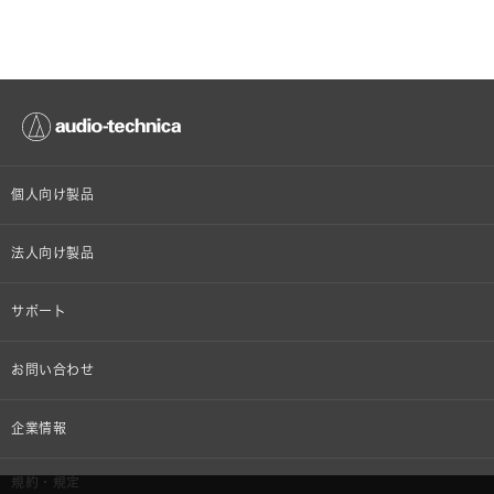
個人向け製品
オンラインストア限定
法人向け製品
ヘッドホン
設備音響機器
サポート
イヤホン
カラオケ機器製品
個人向け製品サポート
お問い合わせ
マイクロホン
産業用クリーニング製品
法人向け製品サポート
その他、メディア 取材関連等のお問い合わせ
企業情報
アナログ
OEM/ODM
Global Support
株式会社オーディオテクニカ
規約・規定