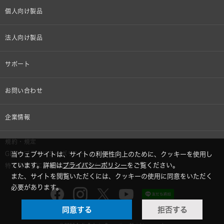
個人向け製品
オンラインストア限定
法人向け製品
ヘッドホン
設備音響機器
サポート
イヤホン
カラオケ機器製品
個人向け製品サポート
お問い合わせ
マイクロホン
産業用クリーニング製品
法人向け製品サポート
その他、メディア 取材関連等のお問い合わせ
企業情報
アナログ
OEM/ODM
Global Support
株式会社オーディオテクニカ
規約・規定
AVアクセサリー
半導体レーザー応用製品
GDPRプライバシーポリシー
当ウェブサイトは、サイトの利便性向上のために、クッキーを使用し
採用情報
ています。詳細は
プライバシーポリシー
をご覧ください。
特定商取引に関する法律に基づく表示
車載製品
また、サイトを閲覧いただくには、クッキーの使用に同意をいただく
GLOBAL-オーディオテクニカ
必要があります。
部品/付属品
同意する
拒否する
audio-technica MIMIO