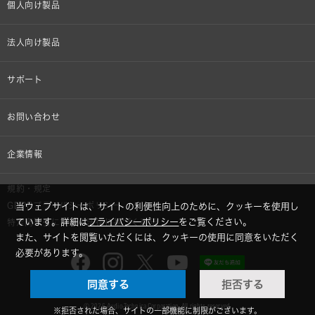
個人向け製品
オンラインストア限定
法人向け製品
ヘッドホン
設備音響機器
サポート
イヤホン
カラオケ機器製品
個人向け製品サポート
お問い合わせ
マイクロホン
産業用クリーニング製品
法人向け製品サポート
その他、メディア 取材関連等のお問い合わせ
企業情報
アナログ
OEM/ODM
Global Support
株式会社オーディオテクニカ
規約・規定
AVアクセサリー
半導体レーザー応用製品
GDPRプライバシーポリシー
当ウェブサイトは、サイトの利便性向上のために、クッキーを使用し
採用情報
ています。詳細は
プライバシーポリシー
をご覧ください。
特定商取引に関する法律に基づく表示
車載製品
また、サイトを閲覧いただくには、クッキーの使用に同意をいただく
GLOBAL-オーディオテクニカ
必要があります。
部品/付属品
同意する
拒否する
audio-technica MIMIO
© 2026 Audio-Technica Corporation. All rights reserved.
※拒否された場合、サイトの一部機能に制限がございます。