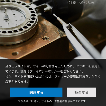
すべての人に、いちばん良い音を
すべての人に、いちばん良い音を
音を通して心豊かな人生を
より近く、より大切に
より近く、より大切に
当ウェブサイトは、サイトの利便性向上のために、クッキーを使用し
ています。詳細は
プライバシーポリシー
をご覧ください。
また、サイトを閲覧いただくには、クッキーの使用に同意をいただく
必要があります。
同意する
拒否する
※拒否された場合、サイトの一部機能に制限がございます。