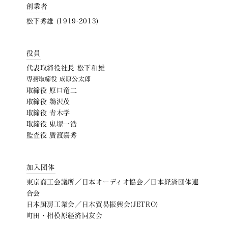
創業者
松下秀雄 (1919-2013)
役員
代表取締役社長 松下和雄
専務取締役 成原公太郎
取締役 原口竜二
取締役 鵜沢茂
取締役 青木学
取締役 鬼塚一浩
監査役 廣渡嘉秀
加入団体
東京商工会議所／日本オーディオ協会／日本経済団体連
合会
日本厨房工業会／日本貿易振興会(JETRO)
町田・相模原経済同友会