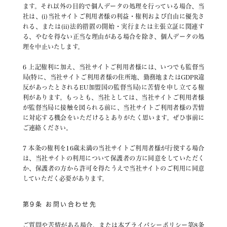
ます。それ以外の目的で個人データの処理を行っている場合、当
社は、(i)当社サイトご利用者様の利益・権利および自由に優先さ
れる、または(ii)法的措置の開始・実行または主張立証に関連す
る、やむを得ない正当な理由がある場合を除き、個人データの処
理を中止いたします。
6 上記権利に加え、当社サイトご利用者様には、いつでも監督当
局(特に、当社サイトご利用者様の住所地、勤務地またはGDPR違
反があったとされるEU加盟国の監督当局)に苦情を申し立てる権
利があります。もっとも、当社としては、当社サイトご利用者様
が監督当局に接触を図られる前に、当社サイトご利用者様の苦情
に対応する機会をいただけるとありがたく思います。ぜひ事前に
ご連絡ください。
7 本条の権利を16歳未満の当社サイトご利用者様が行使する場合
は、当社サイトの利用について保護者の方に同意をしていただく
か、保護者の方から許可を得たうえで当社サイトのご利用に同意
していただく必要があります。
第9条 お問い合わせ先
ご質問や苦情がある場合、または本プライバシーポリシー第8条