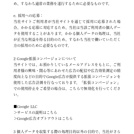
め、すなわち通常の業務を遂行するために必要なものです。
e. 採用への応募：
当社サイトご利用者が当社サイトを通じて採用に応募された場
合、かかる応募に対応するため、当社は当該ご利用者の個人デー
タを使用することがあります。かかる個人データの処理は、当社
が正当な利益を得る目的のため、すなわち当社で働いていただく
方の採用のために必要なものです。
2 Google拡張コンバージョンについて
当サイトでは、お預かりしているメールアドレスをもとに、ご利
用者様の興味・関心等にあわせた広告の配信や広告効果測定の精
度向上などの目的でGoogle広告が提供する拡張コンバージョンを
使用した広告計測を行なっております。「拡張コンバージョン」
での使用停止をご希望の場合は、こちらで無効化を行ってくださ
い。
■Google LLC
＞サービスの説明はこちら
＞Google広告オプトアウトはこちら
3 個人データを収集する際の処理目的以外の目的で、当社がさら