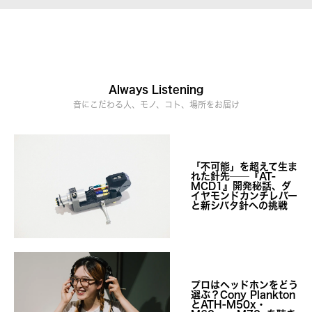
Always Listening
音にこだわる人、モノ、コト、場所をお届け
「不可能」を超えて生ま
れた針先──『AT-
MCD1』開発秘話、ダ
イヤモンドカンチレバー
と新シバタ針への挑戦
プロはヘッドホンをどう
選ぶ？Cony Plankton
とATH-M50x・