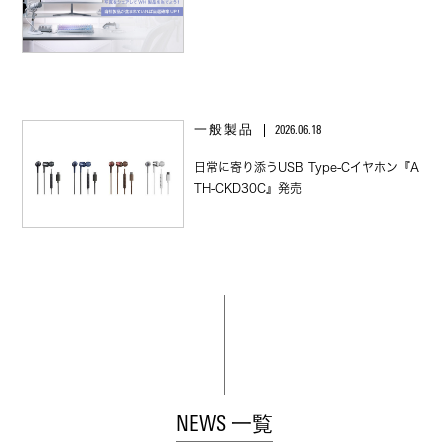
一般製品
2026.06.18
日常に寄り添うUSB Type‑Cイヤホン『A
TH‑CKD30C』発売
NEWS 一覧