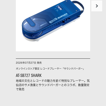
2026年07月27日 発売
2026
オンラインストア限定 レコードプレーヤー「サウンドバーガー」
USB T
AT-SB727 SHARK
ATH-
地域の文化とレコードの魅力を紡ぐ特別なプレーヤー。気
気軽で
仙沼のサメ漁業とサウンドバーガーとのコラボ、数量限定
e-C
で発売