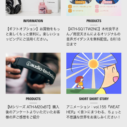
INFORMATION
PRODUCTS
【ギフトオプション】お買物をもっ
【ATH-SQ1TW2NC】木村良平さ
と楽しくもっと便利に。楽しいショ
ん／雨宮天さんによるオリジナルの
ッピングにご活用ください。
音声ガイダンスを無料配信。8月18
日まで
PRODUCTS
SHORT SHORT STORY
【Mシリーズ ATH-M20xBT】購入
アニメーション：vol.155『WEAT
後のアンケートよりいただいたお客
HER』＜音＞にまつわる、ちょっと
様の声ご感想をご紹介
不思議な世界をお楽しみください！