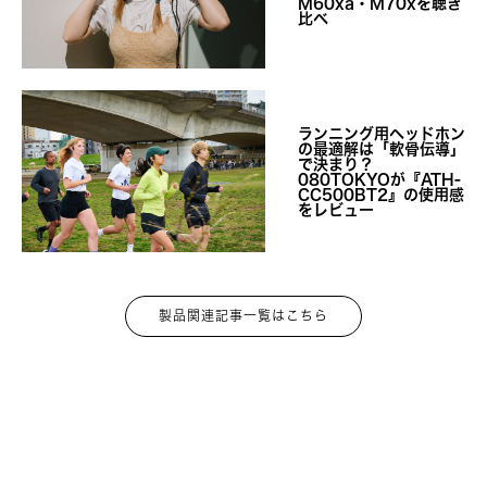
M60xa・M70xを聴き
比べ
ランニング用ヘッドホン
の最適解は「軟骨伝導」
で決まり？
080TOKYOが『ATH-
CC500BT2』の使用感
をレビュー
製品関連記事一覧はこちら