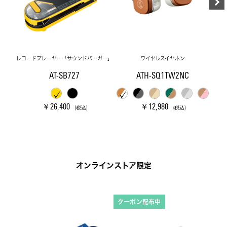
レコードプレーヤー「サウンドバーガー」
ワイヤレスイヤホン
AT-SB727
ATH-SQ1TW2NC
￥26,400
￥12,980
(税込)
(税込)
オンラインストア限定
クーポン配布中
ク