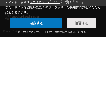
ています。詳細は
プライバシーポリシー
をご覧ください。
また、サイトを閲覧いただくには、クッキーの使用に同意をいただく
必要があります。
同意する
拒否する
個人向け製品
※拒否された場合、サイトの一部機能に制限がございます。
オンラインストア限定
法人向け製品
ヘッドホン
設備音響機器
サポート
イヤホン
カラオケ機器製品
個人向け製品サポート
お問い合わせ
マイクロホン
産業用クリーニング製品
法人向け製品サポート
その他、メディア 取材関連等のお問い合わせ
企業情報
アナログ
OEM/ODM
Global Support
株式会社オーディオテクニカ
規約・規定
AVアクセサリー
半導体レーザー応用製品
GDPRプライバシーポリシー
採用情報
特定商取引に関する法律に基づく表示