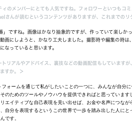
ミュニティのメンバーにとても人気ですね。フォロワーといつもコ
haelさんが読むというコンテンツがありますが、これまでの
番」
ですね。画像はかなり抽象的ですが、作っていて楽しか
読動画にしようと、かなり工夫しました。撮影時や編集の時は
になっていると思います。
ートリアルやアドバイス、裏技などの動画配信もしていますが
ますか。＞
トフォームを通じて私がしたいことの一つに、みんなが自分に
。そのためのツールやノウハウを提供できればと思っています
クリエイティブな自己表現を見い出せば、お金や名声につなが
ら、自分を表現するというこの世界で一歩を踏み出した人にと
うんです。