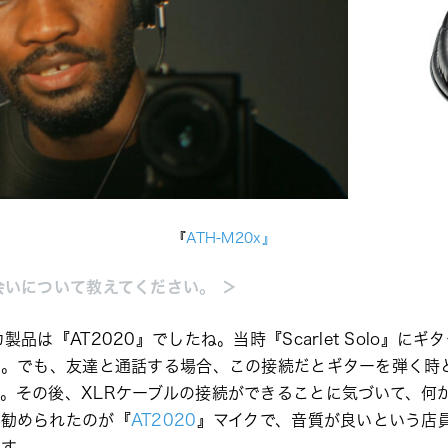
『
ATH-M20x
』
会いについて教えてください。 ＞
品は『AT2020』でしたね。当時『Scarlet Solo』に
た。でも、友達と通話する場合、この接続だとギターを弾く時
。その後、XLRケーブルの接続ができることに気づいて、何
に勧められたのが『
AT2020
』マイクで、音質が良いという店
す。