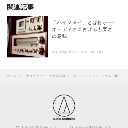
関連記事
「ハイファイ」とは何か──
オーディオにおける忠実さ
の意味
おすすめ記事｜2025.09.23 Tue
ホーム
＞
アナログオーディオ俗語辞典
＞
コンディション
＞
シールド盤
個人向け製品サイト
法人向け製品サイト