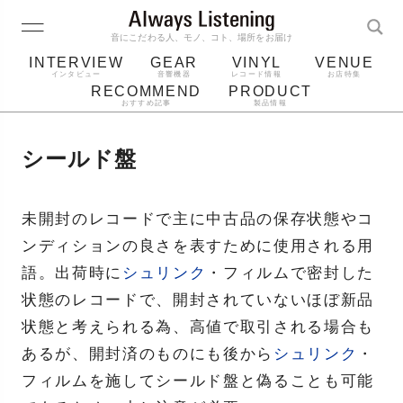
音にこだわる人、モノ、コト、場所をお届け
INTERVIEW
GEAR
VINYL
VENUE
インタビュー
音響機器
レコード情報
お店特集
RECOMMEND
PRODUCT
おすすめ記事
製品情報
レコード
プレーヤー
音質
スピーカー
シールド盤
ジャケット
bluetooth
アルバム
レコード針
未開封のレコードで主に中古品の保存状態やコ
ンディションの良さを表すために使用される用
語。出荷時に
シュリンク
・フィルムで密封した
状態のレコードで、開封されていないほぼ新品
状態と考えられる為、高値で取引される場合も
あるが、開封済のものにも後から
シュリンク
・
フィルムを施してシールド盤と偽ることも可能