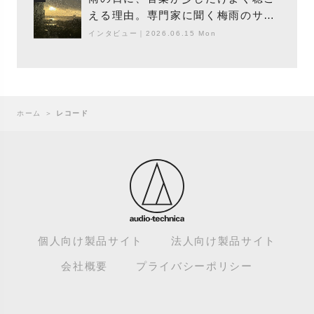
える理由。専門家に聞く梅雨のサウ
ンドスケープ
インタビュー
｜
2026.06.15 Mon
ホーム
＞
レコード
個人向け製品サイト
法人向け製品サイト
会社概要
プライバシーポリシー