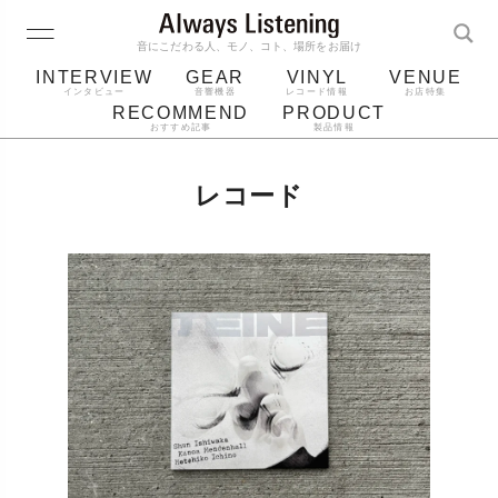
音にこだわる人、モノ、コト、場所をお届け
INTERVIEW
GEAR
VINYL
VENUE
インタビュー
音響機器
レコード情報
お店特集
RECOMMEND
PRODUCT
おすすめ記事
製品情報
レコード
プレーヤー
音質
スピーカー
レコード
ジャケット
bluetooth
アルバム
レコード針