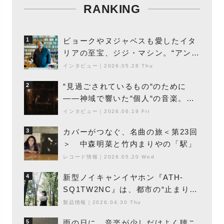
RANKING
ビョークやヌジャベスも愛したイタ
1
リアの至宝、ジジ・マシン。“アンビ
エントの巨匠”が明かす創作の原点
インタビュー
｜
2026.05.28 Thu
と、「動き」に満ちた最新作の背景
“見過ごされているもの“のために
2
――神域で響いた“個人“の音楽。冥
丁の『赤城 夜神楽』をレポート
インタビュー
｜
2026.06.19 Fri
カバーがつなぐ、名曲の旅＜第23回
3
＞ 中森明菜と竹内まりやの「駅」
レコード情報
｜
2026.05.20 Wed
新型ノイキャンイヤホン『ATH-
4
SQ1TW2NC』は、都市の“止まり
木”になり得るーシンガーソングライ
製品情報
｜
2026.04.30 Thu
ター浮（Buoy）
雨の日に、音楽が少しだけよく聴こ
5