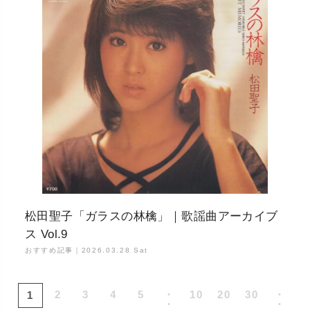
松田聖子「ガラスの林檎」｜歌謡曲アーカイブ
ス Vol.9
おすすめ記事｜
2026.03.28 Sat
2
3
4
5
・
10
20
30
・
1
・
・