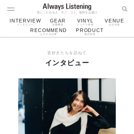
音にこだわる人、モノ、コト、場所をお届け
INTERVIEW
GEAR
VINYL
VENUE
インタビュー
音響機器
レコード情報
お店特集
RECOMMEND
PRODUCT
おすすめ記事
製品情報
レコード
プレーヤー
音質
スピーカー
音好きたちを訪ねて
ジャケット
bluetooth
アルバム
インタビュー
レコード針