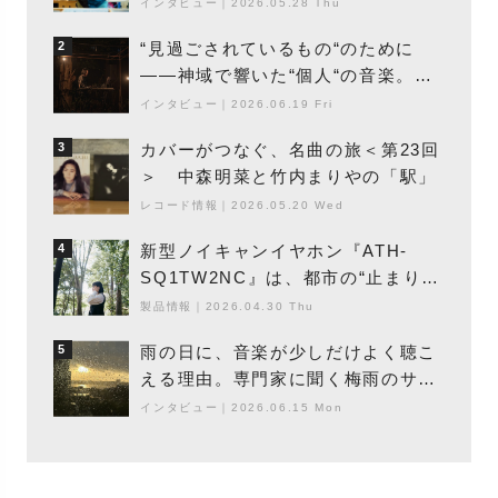
エントの巨匠”が明かす創作の原点
インタビュー
｜
2026.05.28 Thu
と、「動き」に満ちた最新作の背景
“見過ごされているもの“のために
2
――神域で響いた“個人“の音楽。冥
丁の『赤城 夜神楽』をレポート
インタビュー
｜
2026.06.19 Fri
カバーがつなぐ、名曲の旅＜第23回
3
＞ 中森明菜と竹内まりやの「駅」
レコード情報
｜
2026.05.20 Wed
新型ノイキャンイヤホン『ATH-
4
SQ1TW2NC』は、都市の“止まり
木”になり得るーシンガーソングライ
製品情報
｜
2026.04.30 Thu
ター浮（Buoy）
雨の日に、音楽が少しだけよく聴こ
5
える理由。専門家に聞く梅雨のサウ
ンドスケープ
インタビュー
｜
2026.06.15 Mon