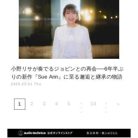
小野リサが奏でるジョビンとの再会──6年半ぶ
りの新作『Sue Ann』に至る邂逅と継承の物語
2026.05.21 Thu
2
3
4
5
・
10
・
1
＞
・
・
・
・