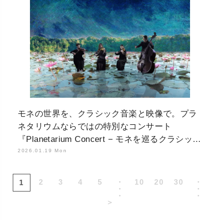
モネの世界を、クラシック音楽と映像で。プラ
ネタリウムならではの特別なコンサート
『Planetarium Concert − モネを巡るクラシック
−』
2026.01.19 Mon
2
3
4
5
・
10
20
30
・
1
・
・
・
・
＞