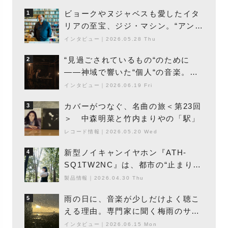
ビョークやヌジャベスも愛したイタ
1
リアの至宝、ジジ・マシン。“アンビ
エントの巨匠”が明かす創作の原点
インタビュー
｜
2026.05.28 Thu
と、「動き」に満ちた最新作の背景
“見過ごされているもの“のために
2
――神域で響いた“個人“の音楽。冥
丁の『赤城 夜神楽』をレポート
インタビュー
｜
2026.06.19 Fri
カバーがつなぐ、名曲の旅＜第23回
3
＞ 中森明菜と竹内まりやの「駅」
レコード情報
｜
2026.05.20 Wed
新型ノイキャンイヤホン『ATH-
4
SQ1TW2NC』は、都市の“止まり
木”になり得るーシンガーソングライ
製品情報
｜
2026.04.30 Thu
ター浮（Buoy）
雨の日に、音楽が少しだけよく聴こ
5
える理由。専門家に聞く梅雨のサウ
ンドスケープ
インタビュー
｜
2026.06.15 Mon