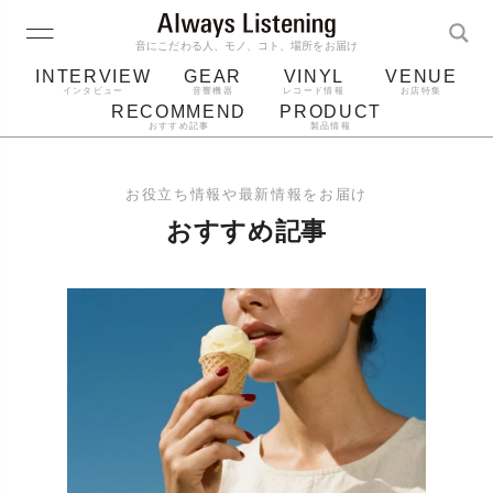
音にこだわる人、モノ、コト、場所をお届け
INTERVIEW
GEAR
VINYL
VENUE
インタビュー
音響機器
レコード情報
お店特集
RECOMMEND
PRODUCT
おすすめ記事
製品情報
レコード
プレーヤー
音質
スピーカー
お役立ち情報や最新情報をお届け
ジャケット
bluetooth
アルバム
おすすめ記事
レコード針