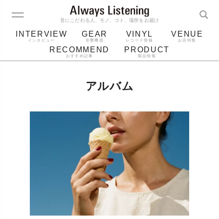
音にこだわる人、モノ、コト、場所をお届け
INTERVIEW
GEAR
VINYL
VENUE
インタビュー
音響機器
レコード情報
お店特集
RECOMMEND
PRODUCT
おすすめ記事
製品情報
レコード
プレーヤー
音質
スピーカー
アルバム
ジャケット
bluetooth
アルバム
レコード針