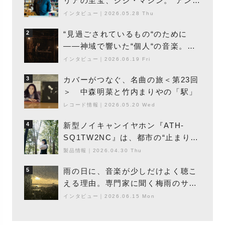
リアの至宝、ジジ・マシン。“アンビ
エントの巨匠”が明かす創作の原点
インタビュー
｜
2026.05.28 Thu
と、「動き」に満ちた最新作の背景
“見過ごされているもの“のために
2
――神域で響いた“個人“の音楽。冥
丁の『赤城 夜神楽』をレポート
インタビュー
｜
2026.06.19 Fri
カバーがつなぐ、名曲の旅＜第23回
3
＞ 中森明菜と竹内まりやの「駅」
レコード情報
｜
2026.05.20 Wed
新型ノイキャンイヤホン『ATH-
4
SQ1TW2NC』は、都市の“止まり
木”になり得るーシンガーソングライ
製品情報
｜
2026.04.30 Thu
ター浮（Buoy）
雨の日に、音楽が少しだけよく聴こ
5
える理由。専門家に聞く梅雨のサウ
ンドスケープ
インタビュー
｜
2026.06.15 Mon