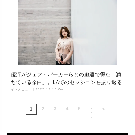
優河がジェフ・パーカーらとの邂逅で得た「満
ちている余白」。LAでのセッションを振り返る
インタビュー｜
2025.12.10 Wed
2
3
4
5
・
1
＞
・
・