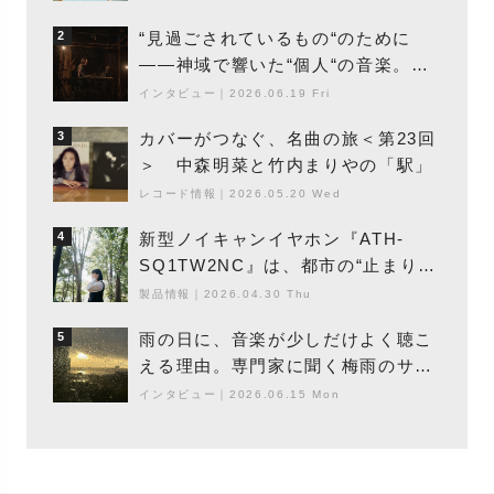
と、「動き」に満ちた最新作の背景
“見過ごされているもの“のために
2
――神域で響いた“個人“の音楽。冥
丁の『赤城 夜神楽』をレポート
インタビュー
｜
2026.06.19 Fri
カバーがつなぐ、名曲の旅＜第23回
3
＞ 中森明菜と竹内まりやの「駅」
レコード情報
｜
2026.05.20 Wed
新型ノイキャンイヤホン『ATH-
4
SQ1TW2NC』は、都市の“止まり
木”になり得るーシンガーソングライ
製品情報
｜
2026.04.30 Thu
ター浮（Buoy）
雨の日に、音楽が少しだけよく聴こ
5
える理由。専門家に聞く梅雨のサウ
ンドスケープ
インタビュー
｜
2026.06.15 Mon