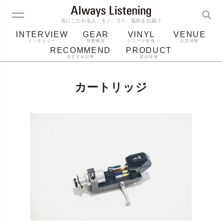
音にこだわる人、モノ、コト、場所をお届け
INTERVIEW
GEAR
VINYL
VENUE
インタビュー
音響機器
レコード情報
お店特集
RECOMMEND
PRODUCT
おすすめ記事
製品情報
レコード
プレーヤー
音質
スピーカー
カートリッジ
ジャケット
bluetooth
アルバム
レコード針