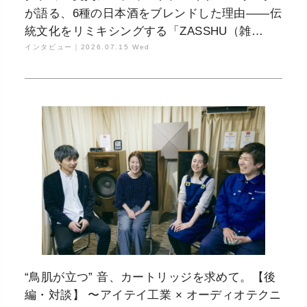
が語る、6種の日本酒をブレンドした理由——伝
統文化をリミキシングする「ZASSHU（雑
種）」
インタビュー｜
2026.07.15 Wed
“鳥肌が立つ” 音、カートリッジを求めて。【後
編・対談】 〜アイテイ工業 × オーディオテクニ