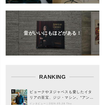
音がいいにもほどがある！
RANKING
ビョークやヌジャベスも愛したイタ
1
リアの至宝、ジジ・マシン。“アンビ
エントの巨匠”が明かす創作の原点
インタビュー
｜
2026.05.28 Thu