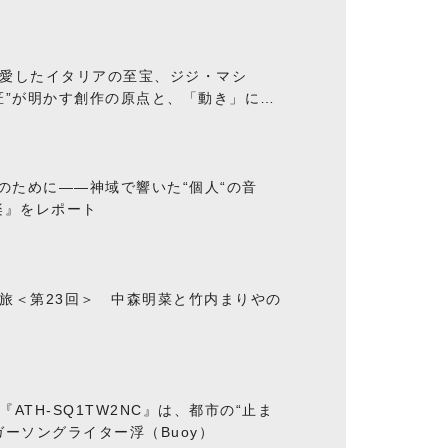
愛したイタリアの至宝、ジジ・マシ
匠”が明かす創作の原点と、「動き」に満
“のために――神域で響いた“個人“の音
楽』をレポート
旅＜第23回＞ 中森明菜と竹内まりやの
ATH-SQ1TW2NC』は、都市の“止ま
ーソングライター浮（Buoy）