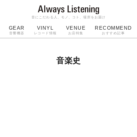
音にこだわる人、モノ、コト、場所をお届け
GEAR
VINYL
VENUE
RECOMMEND
音響機器
レコード情報
お店特集
おすすめ記事
スピーカー
ジャケット
bluetooth
アルバム
ッジ
マイク
ターンテーブル
Audio-Technica
音楽史