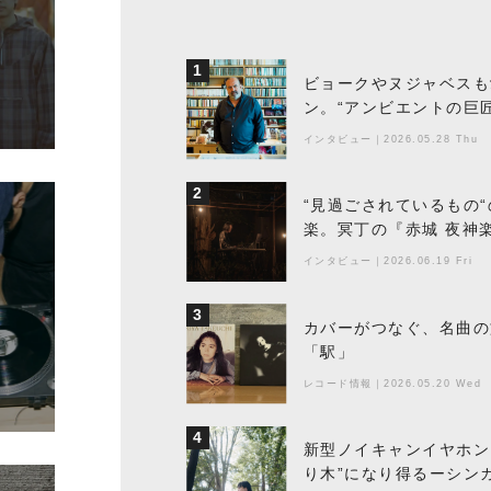
1
ビョークやヌジャベスも
ン。“アンビエントの巨
ちた最新作の背景
インタビュー
｜
2026.05.28 Thu
2
“見過ごされているもの
楽。冥丁の『赤城 夜神
インタビュー
｜
2026.06.19 Fri
3
カバーがつなぐ、名曲の
「駅」
レコード情報
｜
2026.05.20 Wed
4
新型ノイキャンイヤホン『
り木”になり得るーシンガ