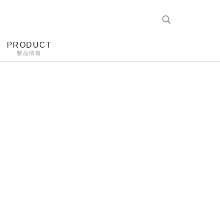
PRODUCT
製品情報
レコード針
ヘッドホン
アンプ
アナログ