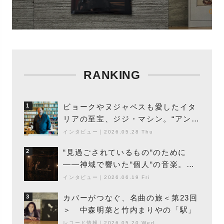
RANKING
ビョークやヌジャベスも愛したイタ
1
リアの至宝、ジジ・マシン。“アンビ
エントの巨匠”が明かす創作の原点
インタビュー
｜
2026.05.28 Thu
と、「動き」に満ちた最新作の背景
“見過ごされているもの“のために
2
――神域で響いた“個人“の音楽。冥
丁の『赤城 夜神楽』をレポート
インタビュー
｜
2026.06.19 Fri
カバーがつなぐ、名曲の旅＜第23回
3
＞ 中森明菜と竹内まりやの「駅」
レコード情報
｜
2026.05.20 Wed