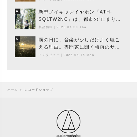
新型ノイキャンイヤホン『ATH-
4
SQ1TW2NC』は、都市の“止まり
木”になり得るーシンガーソングライ
製品情報
｜
2026.04.30 Thu
ター浮（Buoy）
雨の日に、音楽が少しだけよく聴こ
5
える理由。専門家に聞く梅雨のサウ
ンドスケープ
インタビュー
｜
2026.06.15 Mon
ホーム
＞
レコードショップ