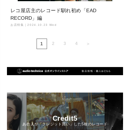
レコ屋店主のレコード馴れ初め「EAD
RECORD」編
お店特集｜
2024.10.23 Wed
2
3
4
1
＞
Credit5
あの人が「クレジット買い」した5枚のレコード