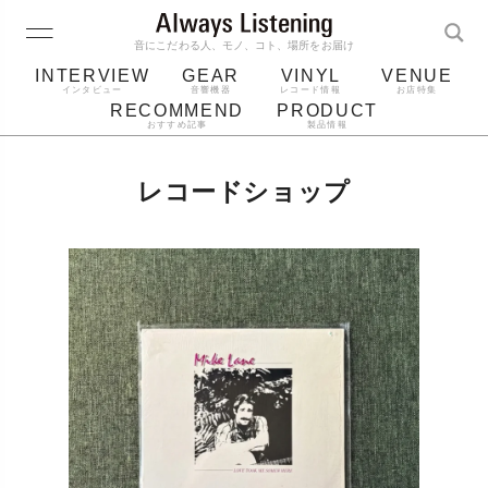
音にこだわる人、モノ、コト、場所をお届け
INTERVIEW
GEAR
VINYL
VENUE
インタビュー
音響機器
レコード情報
お店特集
RECOMMEND
PRODUCT
おすすめ記事
製品情報
レコード
プレーヤー
音質
スピーカー
レコードショップ
ジャケット
bluetooth
アルバム
レコード針