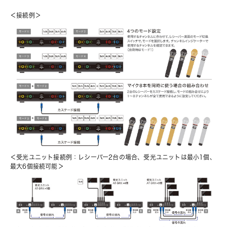
＜接続例＞
＜受光ユニット接続例：レシーバー2台の場合、受光ユニットは最小1個、
最大6個接続可能＞