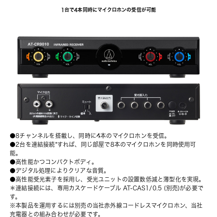
1台で4本同時にマイクロホンの受信が可能
●8チャンネルを搭載し、同時に4本のマイクロホンを受信。
●2台を連結接続*すれば、同じ部屋で8本のマイクロホンを同時使用可
能。
●高性能かつコンパクトボディ。
●デジタル処理によりクリアな音質。
●高性能受光素子を採用し、受光ユニットの設置数低減と薄型化を実現。
＊連結接続には、専用カスケードケーブル AT-CAS1/0.5 (別売)が必要で
す。
※本製品を運用するには別売の当社赤外線コードレスマイクロホン、当社
充電器との組み合わせが必要です。