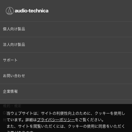
個人向け製品
オンラインストア限定
法人向け製品
ヘッドホン
設備音響機器
サポート
イヤホン
カラオケ機器製品
個人向け製品サポート
お問い合わせ
マイクロホン
産業用クリーニング製品
法人向け製品サポート
その他、メディア 取材関連等のお問い合わせ
企業情報
アナログ
OEM/ODM
Global Support
株式会社オーディオテクニカ
規約・規定
AVアクセサリー
半導体レーザー応用製品
当ウェブサイトは、サイトの利便性向上のために、クッキーを使用し
GDPRプライバシーポリシー
採用情報
ています。詳細は
プライバシーポリシー
をご覧ください。
特定商取引に関する法律に基づく表示
車載製品
また、サイトを閲覧いただくには、クッキーの使用に同意をいただく