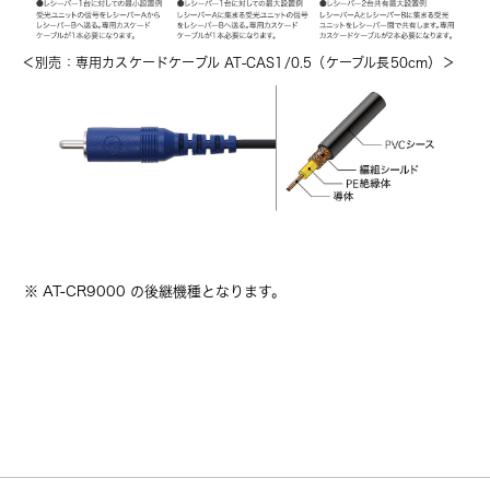
＜別売：専用カスケードケーブル AT-CAS1/0.5（ケーブル長50cm）＞
※ AT-CR9000 の後継機種となります。