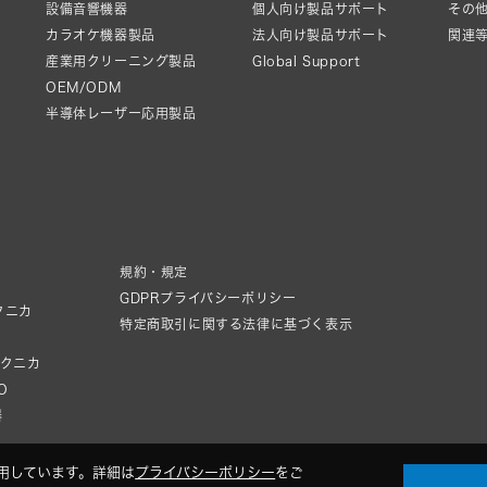
設備音響機器
個人向け製品サポート
その他
カラオケ機器製品
法人向け製品サポート
関連
産業用クリーニング製品
Global Support
OEM/ODM
半導体レーザー応用製品
規約・規定
GDPRプライバシーポリシー
クニカ
特定商取引に関する法律に基づく表示
テクニカ
IO
器
用しています。詳細は
プライバシーポリシー
をご