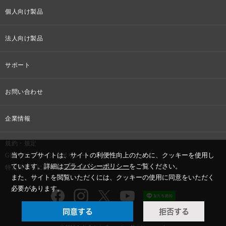
個人向け製品
オンラインストア限定
法人向け製品
ヘッドホン
設備音響機器
サポート
イヤホン
カラオケ機器製品
個人向け製品サポート
お問い合わせ
マイクロホン
産業用クリーニング製品
法人向け製品サポート
その他、メディア 取材関連等のお問い合わせ
企業情報
アナログ
OEM/ODM
Global Support
株式会社オーディオテクニカ
規約・規定
AVアクセサリー
半導体レーザー応用製品
当ウェブサイトは、サイトの利便性向上のために、クッキーを使用し
GDPRプライバシーポリシー
採用情報
ています。詳細は
プライバシーポリシー
をご覧ください。
特定商取引に関する法律に基づく表示
車載製品
また、サイトを閲覧いただくには、クッキーの使用に同意をいただく
必要があります。
GLOBAL-オーディオテクニカ
部品/付属品
同意する
拒否する
audio-technica MIMIO