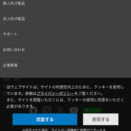
個人向け製品
オンラインストア限定
法人向け製品
ヘッドホン
設備音響機器
サポート
イヤホン
カラオケ機器製品
個人向け製品サポート
お問い合わせ
マイクロホン
産業用クリーニング製品
法人向け製品サポート
その他、メディア 取材関連等のお問い合わせ
企業情報
アナログ
OEM/ODM
Global Support
株式会社オーディオテクニカ
規約・規定
AVアクセサリー
半導体レーザー応用製品
GDPRプライバシーポリシー
当ウェブサイトは、サイトの利便性向上のために、クッキーを使用し
採用情報
ています。詳細は
プライバシーポリシー
をご覧ください。
特定商取引に関する法律に基づく表示
車載製品
また、サイトを閲覧いただくには、クッキーの使用に同意をいただく
GLOBAL-オーディオテクニカ
必要があります。
部品/付属品
同意する
拒否する
audio-technica MIMIO
© 2026 Audio-Technica Corporation. All rights reserved.
※拒否された場合、サイトの一部機能に制限がございます。