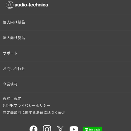
個人向け製品
オンラインストア限定
法人向け製品
ヘッドホン
設備音響機器
サポート
イヤホン
カラオケ機器製品
個人向け製品サポート
お問い合わせ
マイクロホン
産業用クリーニング製品
法人向け製品サポート
その他、メディア 取材関連等のお問い合わせ
企業情報
アナログ
OEM/ODM
Global Support
株式会社オーディオテクニカ
規約・規定
AVアクセサリー
半導体レーザー応用製品
GDPRプライバシーポリシー
採用情報
特定商取引に関する法律に基づく表示
車載製品
GLOBAL-オーディオテクニカ
部品/付属品