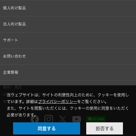
個人向け製品
オンラインストア限定
法人向け製品
ヘッドホン
設備音響機器
サポート
イヤホン
カラオケ機器製品
個人向け製品サポート
お問い合わせ
マイクロホン
産業用クリーニング製品
法人向け製品サポート
その他、メディア 取材関連等のお問い合わせ
企業情報
アナログ
OEM/ODM
Global Support
株式会社オーディオテクニカ
規約・規定
AVアクセサリー
半導体レーザー応用製品
GDPRプライバシーポリシー
当ウェブサイトは、サイトの利便性向上のために、クッキーを使用し
採用情報
ています。詳細は
プライバシーポリシー
をご覧ください。
特定商取引に関する法律に基づく表示
車載製品
また、サイトを閲覧いただくには、クッキーの使用に同意をいただく
GLOBAL-オーディオテクニカ
必要があります。
部品/付属品
同意する
拒否する
audio-technica MIMIO