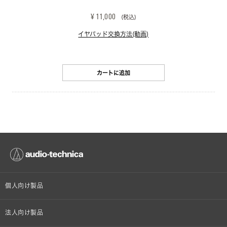
¥ 11,000
(税込)
イヤパッド交換方法(動画)
カートに追加
個人向け製品
オンラインストア限定
法人向け製品