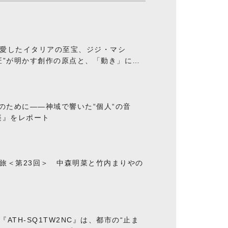
愛したイタリアの至宝、ジジ・マシ
匠”が明かす創作の原点と、「動き」に満
“のために――神域で響いた“個人“の音
楽』をレポート
旅＜第23回＞ 中森明菜と竹内まりやの
ATH-SQ1TW2NC』は、都市の“止ま