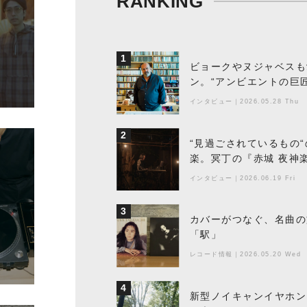
RANKING
1
ビョークやヌジャベスも
ン。“アンビエントの巨
ちた最新作の背景
インタビュー
｜
2026.05.28 Thu
2
“見過ごされているもの
楽。冥丁の『赤城 夜神
インタビュー
｜
2026.06.19 Fri
3
カバーがつなぐ、名曲の
「駅」
レコード情報
｜
2026.05.20 Wed
4
新型ノイキャンイヤホン『