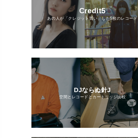
Credit5
あの人が「クレジット買い」した5枚のレコード
DJならぬ針J
空間とレコードとカートリッジ比較