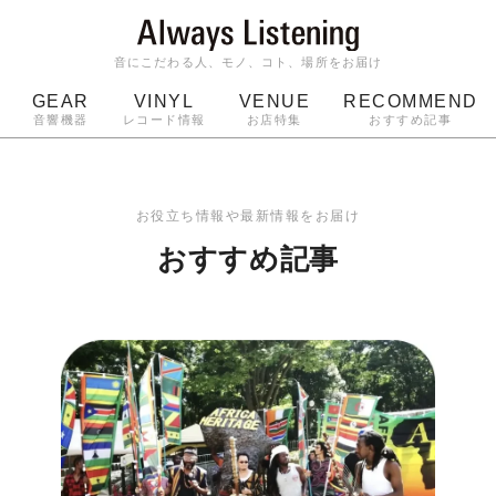
音にこだわる人、モノ、コト、場所をお届け
GEAR
VINYL
VENUE
RECOMMEND
音響機器
レコード情報
お店特集
おすすめ記事
スピーカー
ジャケット
bluetooth
アルバム
ッジ
マイク
ターンテーブル
Audio-Technica
お役立ち情報や最新情報をお届け
おすすめ記事