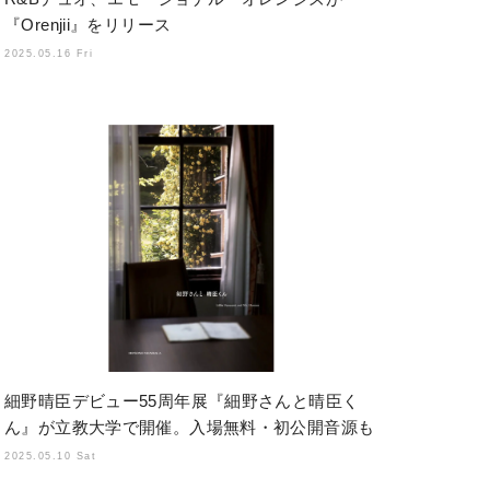
『Orenjii』をリリース
2025.05.16 Fri
細野晴臣デビュー55周年展『細野さんと晴臣く
ん』が立教大学で開催。入場無料・初公開音源も
2025.05.10 Sat