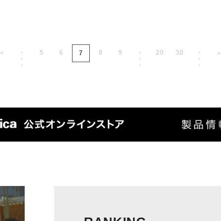
＜
・
5
6
8
9
・
20
30
・
7
・
・
・
・
・
・