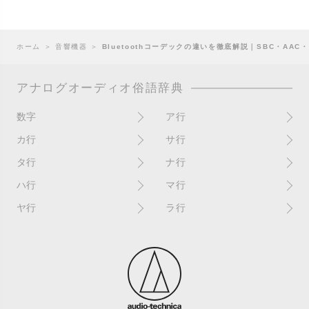
ホーム
＞
音響機器
＞
Bluetoothコーデックの違いを徹底解説｜SBC・AAC
アナログオーディオ俗語辞典
数字
ア行
10インチ
RPM(33,45)
カ行
サ行
12インチシングル
アイソレーター
書き込み
サイン
タ行
ナ行
4チャンネル
赤盤
歌詞カード
サンプラー
ターンテーブル
アセテート盤
2枚使い
ハ行
マ行
歌詞記載ジャケット
CDJ
ダイカット
頭出し
New（レコードコンディショ
ガチャ盤
ハウリング
シールド盤
マスターテンポ
ン）
ヤ行
ラ行
ダイナフレックス
EPアダプター
カットアウト
剥がれ
重量盤
マスターボリューム
New（カバーコンディショ
ダブルジャケット
汚れ
EPレコード
ライナー / ライナーノーツ
ン）
カットイン
バックスピン
シュリンク / シュリンク付き
マスタリング
チャンネル
イコライザー / EQ
ラッカー盤
角折れ / 角潰れ
パテントスリーブ
シュリンク残存
マトリックス番号
チリノイズ
インシュレーター
リイシュー / 再発
壁（壁レコ）
バトルDJ
白盤
未開封
テープ
インナースリーブ
リミックス
紙ジャケ
バトルブレイクス
針圧
ミキサー
DJコントローラー
ウォーターダメージ
ループ
カラー盤
針飛び
スクラッチ
耳
Discogs（ディスコグス）
内袋
ループ溝/ロックド・グルーヴ/