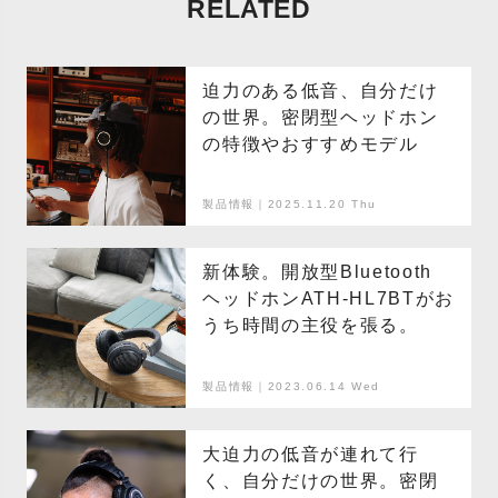
RELATED
迫力のある低音、自分だけ
の世界。密閉型ヘッドホン
の特徴やおすすめモデル
製品情報｜2025.11.20 Thu
新体験。開放型Bluetooth
ヘッドホン​ATH-HL7BT​​がお
うち時間の主役を張る。
製品情報｜2023.06.14 Wed
大迫力の低音が連れて行
く、自分だけの世界。密閉