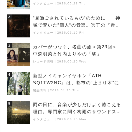
巨匠”が明かす創作の原点と、「動き」に
インタビュー
｜
2026.05.28 Thu
満ちた最新作の背景
2
“見過ごされているもの“のために――神
域で響いた“個人“の音楽。冥丁の『赤城
夜神楽』をレポート
インタビュー
｜
2026.06.19 Fri
3
カバーがつなぐ、名曲の旅＜第23回＞
中森明菜と竹内まりやの「駅」
レコード情報
｜
2026.05.20 Wed
4
新型ノイキャンイヤホン『ATH-
SQ1TW2NC』は、都市の“止まり木”にな
り得るーシンガーソングライター浮
製品情報
｜
2026.04.30 Thu
（Buoy）
5
雨の日に、音楽が少しだけよく聴こえる
理由。専門家に聞く梅雨のサウンドス
ケープ
インタビュー
｜
2026.06.15 Mon