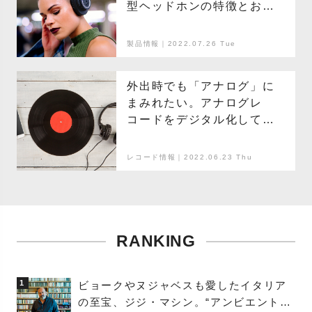
型ヘッドホンの特徴とおす
すめモデル紹介
製品情報｜2022.07.26 Tue
外出時でも「アナログ」に
まみれたい。アナログレ
コードをデジタル化して持
ち歩く。
レコード情報｜2022.06.23 Thu
RANKING
1
ビョークやヌジャベスも愛したイタリア
の至宝、ジジ・マシン。“アンビエントの