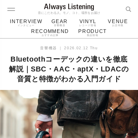
音にこだわる人、モノ、コト、場所をお届け
INTERVIEW
GEAR
VINYL
VENUE
インタビュー
音響機器
レコード情報
お店特集
RECOMMEND
PRODUCT
おすすめ記事
製品情報
レコード
プレーヤー
音質
スピーカー
音響機器
｜
2026.02.12 Thu
ジャケット
bluetooth
アルバム
Bluetoothコーデックの違いを徹底
レコード針
解説｜SBC・AAC・aptX・LDACの
音質と特徴がわかる入門ガイド