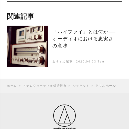
関連記事
「ハイファイ」とは何か──
オーディオにおける忠実さ
の意味
おすすめ記事｜2025.09.23 Tue
ホーム
＞
アナログオーディオ俗語辞典
＞
ジャケット
＞
ドリルホール