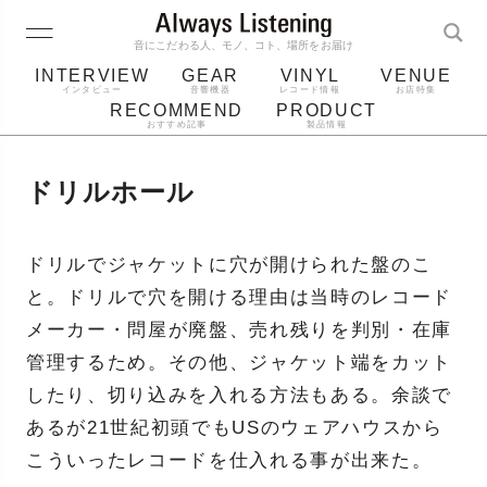
音にこだわる人、モノ、コト、場所をお届け
INTERVIEW
GEAR
VINYL
VENUE
インタビュー
音響機器
レコード情報
お店特集
RECOMMEND
PRODUCT
おすすめ記事
製品情報
レコード
プレーヤー
音質
スピーカー
ドリルホール
ジャケット
bluetooth
アルバム
レコード針
ドリルでジャケットに穴が開けられた盤のこ
と。ドリルで穴を開ける理由は当時のレコード
メーカー・問屋が廃盤、売れ残りを判別・在庫
管理するため。その他、ジャケット端をカット
したり、切り込みを入れる方法もある。余談で
あるが21世紀初頭でもUSのウェアハウスから
こういったレコードを仕入れる事が出来た。