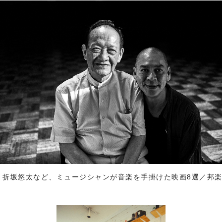
、折坂悠太など、ミュージシャンが音楽を手掛けた映画8選／邦