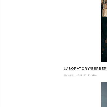
LABORATORY/BERB
製品情報｜2021.07.12 Mon