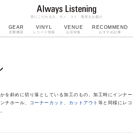
音にこだわる人、モノ、コト、場所をお届け
GEAR
VINYL
VENUE
RECOMMEND
音響機器
レコード情報
お店特集
おすすめ記事
スピーカー
ジャケット
bluetooth
アルバム
ッジ
マイク
ターンテーブル
Audio-Technica
ル
れかを斜めに切り落としている加工のもの。加工時にインナー
パンチホール、
コーナーカット
、
カットアウト
等と同様にレコ
い。