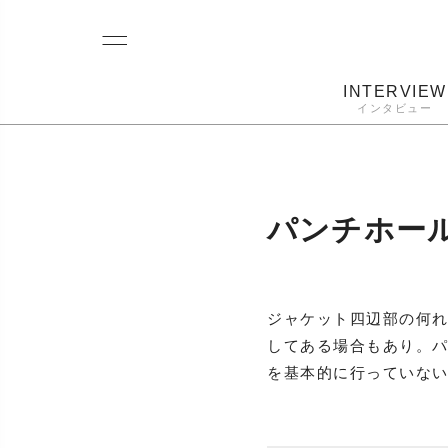
INTERVIEW
インタビュー
レコード
プレーヤー
音質
カートリ
パンチホー
ジャケット四辺部の何
してある場合もあり。
を基本的に行っていな