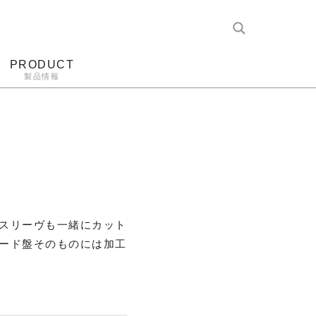
PRODUCT
製品情報
レコード針
ヘッドホン
アンプ
アナログ
スリーヴも一緒にカット
ード盤そのものには加工