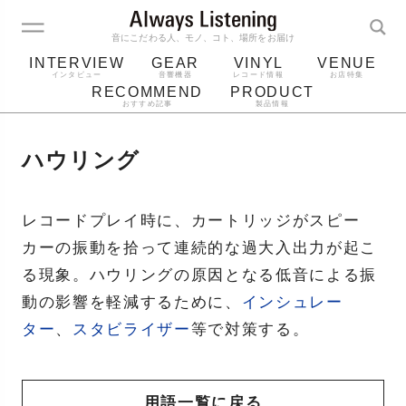
音にこだわる人、モノ、コト、場所をお届け
INTERVIEW
GEAR
VINYL
VENUE
インタビュー
音響機器
レコード情報
お店特集
RECOMMEND
PRODUCT
おすすめ記事
製品情報
レコード
プレーヤー
音質
スピーカー
ハウリング
ジャケット
bluetooth
アルバム
レコード針
レコードプレイ時に、カートリッジがスピー
カーの振動を拾って連続的な過大入出力が起こ
る現象。ハウリングの原因となる低音による振
動の影響を軽減するために、
インシュレー
ター
、
スタビライザー
等で対策する。
用語一覧に戻る