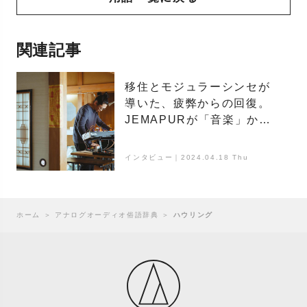
関連記事
移住とモジュラーシンセが
導いた、疲弊からの回復。
JEMAPURが「音楽」から
逃れ「音」に行き着くまで
インタビュー｜2024.04.18 Thu
ホーム
＞
アナログオーディオ俗語辞典
＞
ハウリング