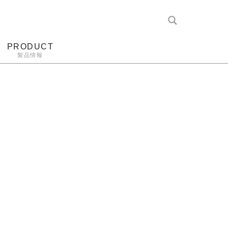
PRODUCT
製品情報
レコード針
ヘッドホン
アンプ
アナログ