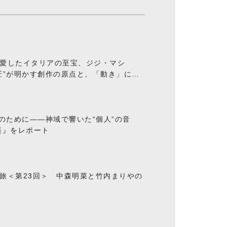
愛したイタリアの至宝、ジジ・マシ
匠”が明かす創作の原点と、「動き」に満
“のために――神域で響いた“個人“の音
楽』をレポート
旅＜第23回＞ 中森明菜と竹内まりやの