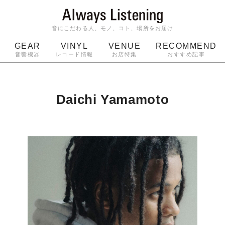
音にこだわる人、モノ、コト、場所をお届け
GEAR
VINYL
VENUE
RECOMMEND
音響機器
レコード情報
お店特集
おすすめ記事
スピーカー
ジャケット
bluetooth
アルバム
ッジ
マイク
ターンテーブル
Audio-Technica
Daichi Yamamoto