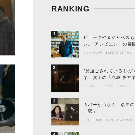
RANKING
1
ビョークやヌジャベスも
ン。“アンビエントの巨
ちた最新作の背景
インタビュー
｜
2026.05.28 Thu
2
“見過ごされているもの
楽。冥丁の『赤城 夜神
インタビュー
｜
2026.06.19 Fri
3
カバーがつなぐ、名曲の
「駅」
レコード情報
｜
2026.05.20 Wed
4