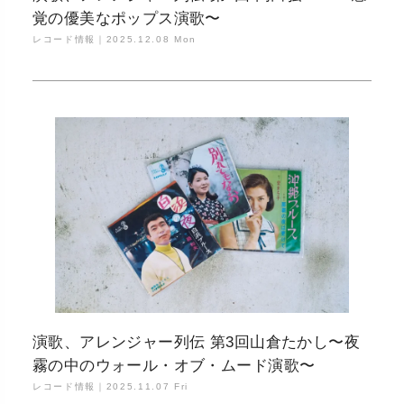
覚の優美なポップス演歌〜
レコード情報｜
2025.12.08 Mon
演歌、アレンジャー列伝 第3回山倉たかし〜夜
霧の中のウォール・オブ・ムード演歌〜
レコード情報｜
2025.11.07 Fri