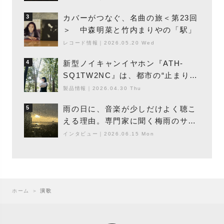
カバーがつなぐ、名曲の旅＜第23回
3
＞ 中森明菜と竹内まりやの「駅」
レコード情報
｜
2026.05.20 Wed
新型ノイキャンイヤホン『ATH-
4
SQ1TW2NC』は、都市の“止まり
木”になり得るーシンガーソングライ
製品情報
｜
2026.04.30 Thu
ター浮（Buoy）
雨の日に、音楽が少しだけよく聴こ
5
える理由。専門家に聞く梅雨のサウ
ンドスケープ
インタビュー
｜
2026.06.15 Mon
ホーム
＞
演歌