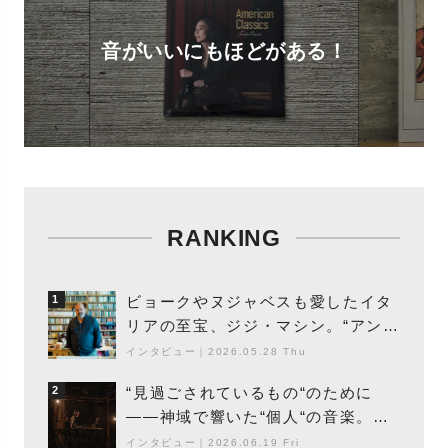
音がいいにもほどがある！
RANKING
ビョークやヌジャベスも愛したイタ
1
リアの至宝、ジジ・マシン。“アンビ
エントの巨匠”が明かす創作の原点
インタビュー
｜
2026.05.28 Thu
と、「動き」に満ちた最新作の背景
“見過ごされているもの“のために
2
――神域で響いた“個人“の音楽。冥
丁の『赤城 夜神楽』をレポート
インタビュー
｜
2026.06.19 Fri