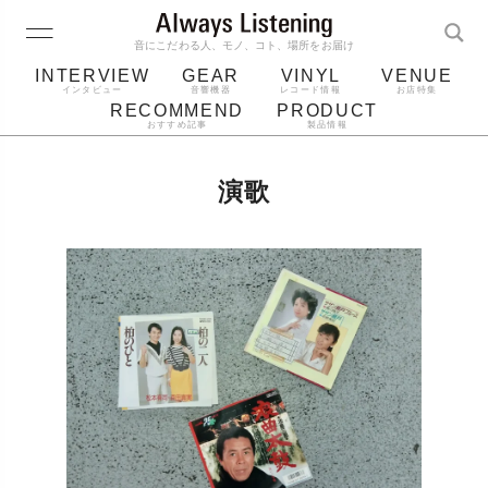
音にこだわる人、モノ、コト、場所をお届け
INTERVIEW
GEAR
VINYL
VENUE
インタビュー
音響機器
レコード情報
お店特集
RECOMMEND
PRODUCT
おすすめ記事
製品情報
レコード
プレーヤー
音質
スピーカー
演歌
ジャケット
bluetooth
アルバム
レコード針