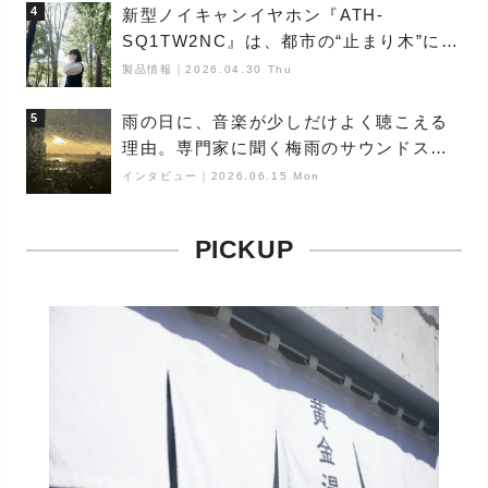
4
新型ノイキャンイヤホン『ATH-
SQ1TW2NC』は、都市の“止まり木”にな
り得るーシンガーソングライター浮
製品情報
｜
2026.04.30 Thu
（Buoy）
5
雨の日に、音楽が少しだけよく聴こえる
理由。専門家に聞く梅雨のサウンドス
ケープ
インタビュー
｜
2026.06.15 Mon
PICKUP