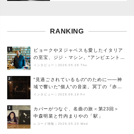
RANKING
1
ビョークやヌジャベスも愛したイタリア
の至宝、ジジ・マシン。“アンビエントの
巨匠”が明かす創作の原点と、「動き」に
インタビュー
｜
2026.05.28 Thu
満ちた最新作の背景
2
“見過ごされているもの“のために――神
域で響いた“個人“の音楽。冥丁の『赤城
夜神楽』をレポート
インタビュー
｜
2026.06.19 Fri
3
カバーがつなぐ、名曲の旅＜第23回＞
中森明菜と竹内まりやの「駅」
レコード情報
｜
2026.05.20 Wed