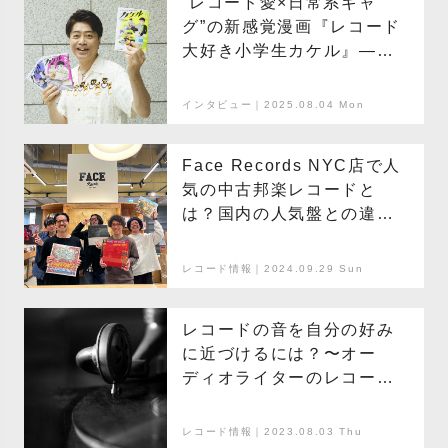
”レコード愛×日常系ギャ
グ”の新感覚漫画『レコード
大好き小学生カケル』――
作者・おおひなたごうが語
る、創作秘話と音楽への想
インタビュー｜2025.08.04 Mon
い
Face Records NYC店で人
気の中古邦楽レコードと
は？国内の人気盤との違い
は？【国内編】
レコード情報｜2024.09.29 Sun
レコードの音を自分の好み
に近づけるには？〜オー
ディオライターのレコード
講座〜
レコード情報｜2023.08.03 Thu