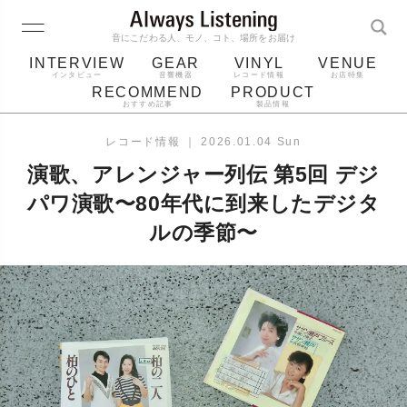
音にこだわる人、モノ、コト、場所をお届け
INTERVIEW
GEAR
VINYL
VENUE
インタビュー
音響機器
レコード情報
お店特集
RECOMMEND
PRODUCT
おすすめ記事
製品情報
レコード
プレーヤー
音質
スピーカー
レコード情報
｜
2026.01.04 Sun
ジャケット
bluetooth
アルバム
演歌、アレンジャー列伝 第5回 デジ
レコード針
パワ演歌〜80年代に到来したデジタ
ルの季節〜