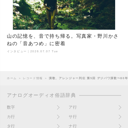
山の記憶を、音で持ち帰る。写真家・野川かさ
ねの「音あつめ」に密着
インタビュー｜2026.07.07 Tue
ホーム
＞
レコード情報
＞
演歌、アレンジャー列伝 第5回 デジパワ演歌〜80
アナログオーディオ俗語辞典
数字
ア行
10インチ
RPM(33,45)
カ行
サ行
12インチシングル
アイソレーター
書き込み
サイン
タ行
ナ行
4チャンネル
赤盤