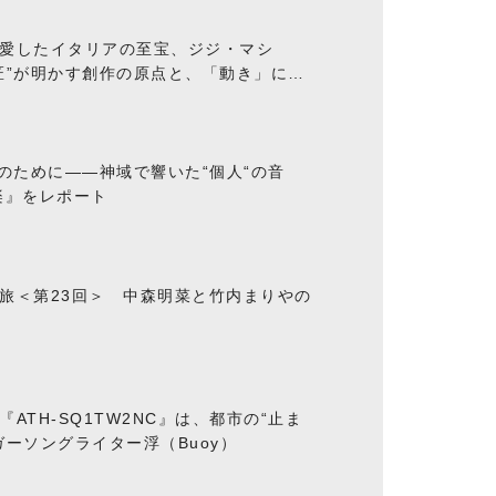
愛したイタリアの至宝、ジジ・マシ
匠”が明かす創作の原点と、「動き」に満
“のために――神域で響いた“個人“の音
楽』をレポート
旅＜第23回＞ 中森明菜と竹内まりやの
ATH-SQ1TW2NC』は、都市の“止ま
ーソングライター浮（Buoy）