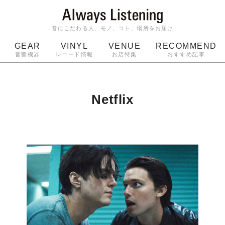
音にこだわる人、モノ、コト、場所をお届け
GEAR
VINYL
VENUE
RECOMMEND
音響機器
レコード情報
お店特集
おすすめ記事
スピーカー
ジャケット
bluetooth
アルバム
ッジ
マイク
ターンテーブル
Audio-Technica
Netflix