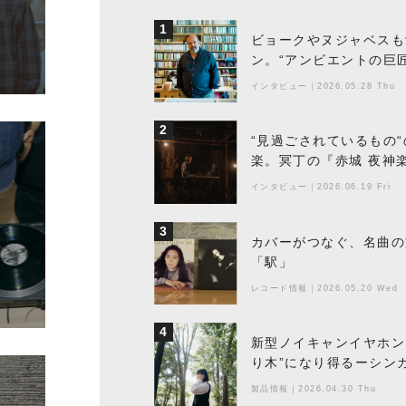
1
ビョークやヌジャベスも
ン。“アンビエントの巨
ちた最新作の背景
インタビュー
｜
2026.05.28 Thu
2
“見過ごされているもの
楽。冥丁の『赤城 夜神
インタビュー
｜
2026.06.19 Fri
3
カバーがつなぐ、名曲の
「駅」
レコード情報
｜
2026.05.20 Wed
4
新型ノイキャンイヤホン『
り木”になり得るーシンガ
製品情報
｜
2026.04.30 Thu