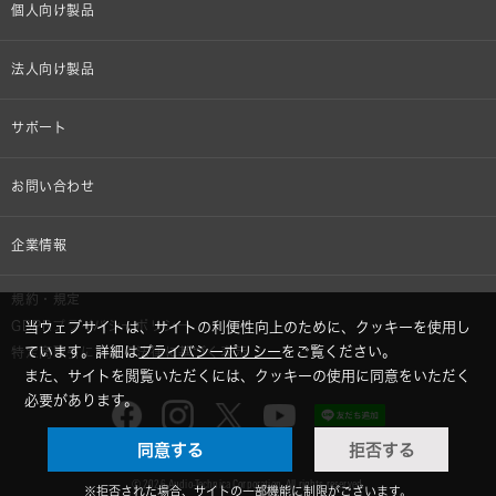
個人向け製品
オンラインストア限定
法人向け製品
ヘッドホン
設備音響機器
サポート
イヤホン
カラオケ機器製品
個人向け製品サポート
お問い合わせ
マイクロホン
産業用クリーニング製品
法人向け製品サポート
その他、メディア 取材関連等のお問い合わせ
企業情報
アナログ
OEM/ODM
Global Support
株式会社オーディオテクニカ
規約・規定
AVアクセサリー
半導体レーザー応用製品
当ウェブサイトは、サイトの利便性向上のために、クッキーを使用し
GDPRプライバシーポリシー
採用情報
ています。詳細は
プライバシーポリシー
をご覧ください。
特定商取引に関する法律に基づく表示
車載製品
また、サイトを閲覧いただくには、クッキーの使用に同意をいただく
必要があります。
GLOBAL-オーディオテクニカ
部品/付属品
同意する
拒否する
audio-technica MIMIO
© 2026 Audio-Technica Corporation. All rights reserved.
※拒否された場合、サイトの一部機能に制限がございます。