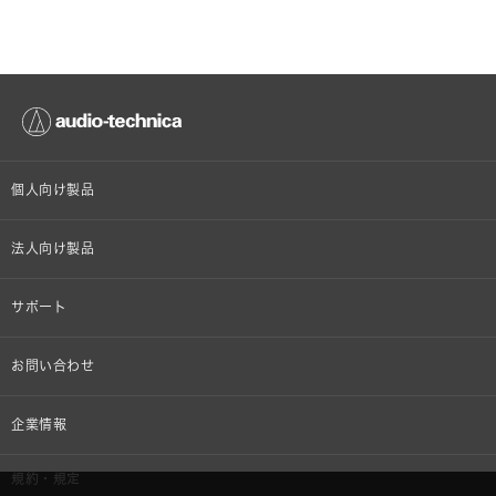
個人向け製品
オンラインストア限定
法人向け製品
ヘッドホン
設備音響機器
サポート
イヤホン
カラオケ機器製品
個人向け製品サポート
お問い合わせ
マイクロホン
産業用クリーニング製品
法人向け製品サポート
その他、メディア 取材関連等のお問い合わせ
企業情報
アナログ
OEM/ODM
Global Support
株式会社オーディオテクニカ
規約・規定
AVアクセサリー