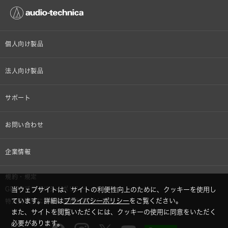
個人向け製品
オンラインストア限定
法人向け製品
ヘッドホン
設備音響機器
サポート
イヤホン
カラオケ機器製品
個人向け製品サポート
お問い合わせ
マイクロホン
産業用クリーニング製品
法人向け製品サポート
その他、メディア 取材関連等のお問い合わせ
企業情報
アナログ
OEM/ODM
Global Support
株式会社オーディオテクニカ
規約・規定
AVアクセサリー
半導体レーザー応用製品
当ウェブサイトは、サイトの利便性向上のために、クッキーを使用し
GDPRプライバシーポリシー
採用情報
ています。詳細は
プライバシーポリシー
をご覧ください。
特定商取引に関する法律に基づく表示
車載製品
また、サイトを閲覧いただくには、クッキーの使用に同意をいただく
必要があります。
GLOBAL-オーディオテクニカ