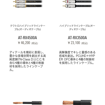
クワトロハイブリッドラインケー
ハイブリッドラインケーブル(オー
ブル(オーディオケーブル)
ディオケーブル)
AT-RX4500A
AT-RX3500A
￥46,200
￥23,100
(税込)
(税込)
ディテールを精彩に表現し、
高解像度でキレと量感のある
豊かな音場空間を創出する高
低域を創出。PCUHD＋HYP
純度銅7N-Class D.U.C.C.を
ER OFC導体と4種の制振材
含む4種の導体と4種の制振
を採用したラインケーブル。
材を採用したラインケーブ
ル。