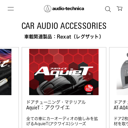
CAR AUDIO ACCESSORIES
車載関連製品：Rexat（レグザット）
ドアチューニング・マテリアル
ドアチ
：アクワイエ
AquieT
AT-AQ4
全ての車にカーオーディオの愉しみを拡
ドア2
げるAquieT(アクワイエ)シリーズ
材を取